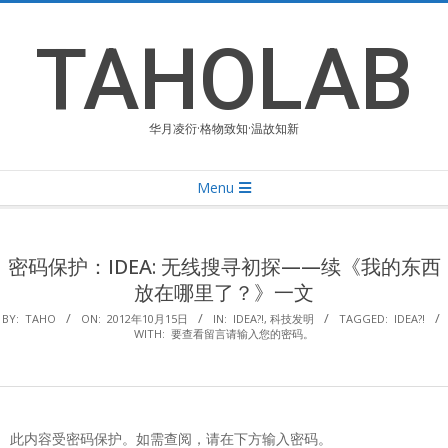
Skip
to
TAHOLAB
content
华月凌衍·格物致知·温故知新
Primary
Menu
Navigation
Menu
密码保护：IDEA: 无线搜寻初探——续《我的东西
放在哪里了？》一文
BY:
TAHO
ON:
2012年10月15日
IN:
IDEA?!
,
科技发明
TAGGED:
IDEA?!
WITH:
要查看留言请输入您的密码。
此内容受密码保护。如需查阅，请在下方输入密码。