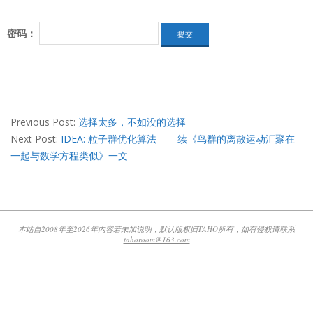
密码：
2012-
10-
Previous Post:
选择太多，不如没的选择
15
Next Post:
IDEA: 粒子群优化算法——续《鸟群的离散运动汇聚在
一起与数学方程类似》一文
本站自2008年至2026年内容若未加说明，默认版权归TAHO所有，如有侵权请联系
tahoroom@163.com