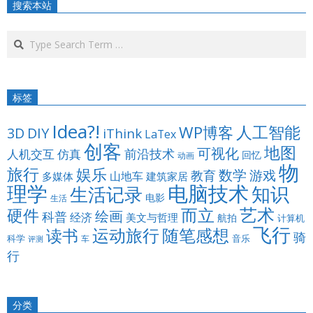
搜索本站
Search
标签
Idea?!
人工智能
WP博客
3D
DIY
iThink
LaTex
创客
地图
可视化
仿真
前沿技术
人机交互
回忆
动画
物
旅行
娱乐
数学
游戏
教育
山地车
多媒体
建筑家居
电脑技术
理学
知识
生活记录
电影
生活
而立
艺术
硬件
绘画
科普
经济
美文与哲理
航拍
计算机
飞行
运动旅行
随笔感想
读书
骑
科学
音乐
车
评测
行
分类