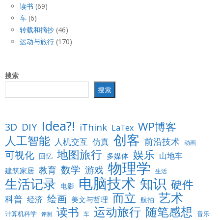
读书
(69)
车
(6)
转载和摘抄
(46)
运动与旅行
(170)
搜索
搜索
Idea?!
WP博客
3D
DIY
iThink
LaTex
创客
人工智能
仿真
前沿技术
人机交互
动画
地图旅行
娱乐
可视化
山地车
多媒体
回忆
物理学
数学
游戏
教育
建筑家居
生活
电脑技术
知识
生活记录
硬件
电影
而立
艺术
绘画
科普
经济
美文与哲理
航拍
运动旅行
随笔感想
读书
计算机科学
音乐
车
评测