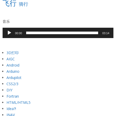
飞行
骑行
音乐
音
00:00
03:14
频
播
放
3D打印
器
AIGC
Android
Arduino
Ardupilot
CSS2/3
DIY
Fortran
HTML/HTML5
Idea?!
INAV