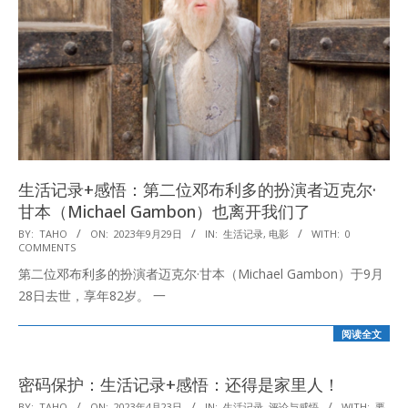
生活记录+感悟：第二位邓布利多的扮演者迈克尔·
甘本（Michael Gambon）也离开我们了
2023-
BY:
TAHO
ON:
2023年9月29日
IN:
生活记录
,
电影
WITH:
0
COMMENTS
09-
第二位邓布利多的扮演者迈克尔·甘本（Michael Gambon）于9月
29
28日去世，享年82岁。 一
阅读全文
密码保护：生活记录+感悟：还得是家里人！
2023-
BY:
TAHO
ON:
2023年4月23日
IN:
生活记录
,
评论与感悟
WITH:
要