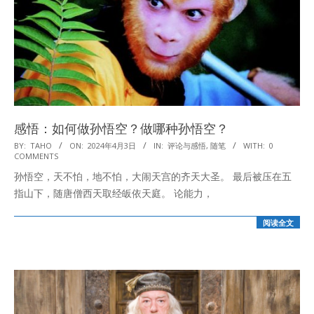
感悟：如何做孙悟空？做哪种孙悟空？
2024-
BY:
TAHO
ON:
2024年4月3日
IN:
评论与感悟
,
随笔
WITH:
0
COMMENTS
04-
孙悟空，天不怕，地不怕，大闹天宫的齐天大圣。 最后被压在五
03
指山下，随唐僧西天取经皈依天庭。 论能力，
阅读全文