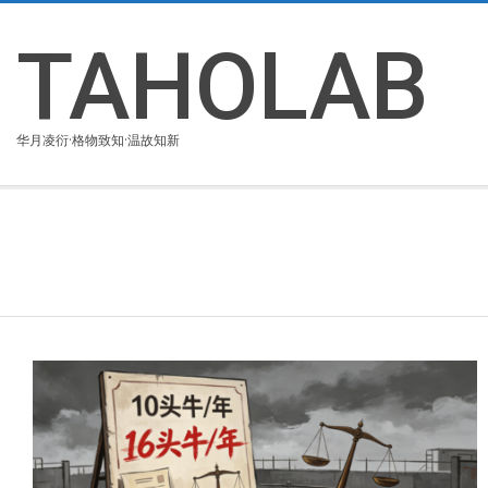
Skip
to
TAHOLAB
content
华月凌衍·格物致知·温故知新