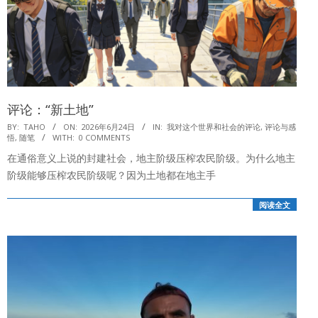
评论：“新土地”
2026-
BY:
TAHO
ON:
2026年6月24日
IN:
我对这个世界和社会的评论
,
评论与感
悟
,
随笔
WITH:
0 COMMENTS
06-
在通俗意义上说的封建社会，地主阶级压榨农民阶级。为什么地主
24
阶级能够压榨农民阶级呢？因为土地都在地主手
阅读全文