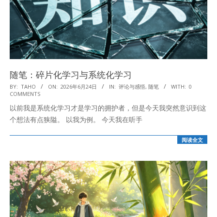
随笔：碎片化学习与系统化学习
2026-
BY:
TAHO
ON:
2026年6月24日
IN:
评论与感悟
,
随笔
WITH:
0
COMMENTS
06-
以前我是系统化学习才是学习的拥护者，但是今天我突然意识到这
24
个想法有点狭隘。 以我为例。 今天我在听手
阅读全文