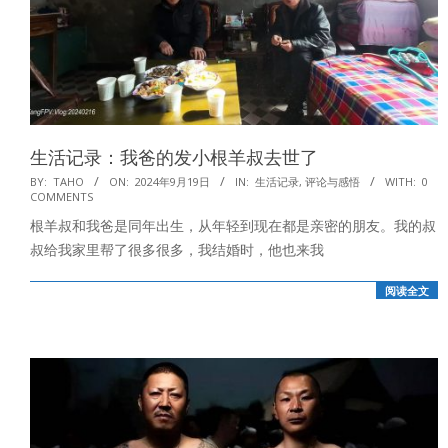
生活记录：我爸的发小根羊叔去世了
2024-
BY:
TAHO
ON:
2024年9月19日
IN:
生活记录
,
评论与感悟
WITH:
0
COMMENTS
09-
根羊叔和我爸是同年出生，从年轻到现在都是亲密的朋友。我的叔
19
叔给我家里帮了很多很多，我结婚时，他也来我
阅读全文