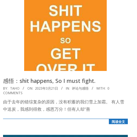
感悟：shit happens, So I must fight.
2023-
BY:
TAHO
ON:
2023年3月21日
IN:
评论与感悟
WITH:
0
COMMENTS
03-
由于去年的错综复杂的原因，没有积蓄的我们雪上加霜。 有人雪
21
中送炭，我感到得救，感恩万分！但有人却“善
阅读全文