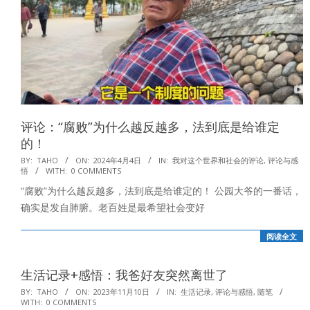
评论：“腐败”为什么越反越多，法到底是给谁定
的！
2024-
BY:
TAHO
ON:
2024年4月4日
IN:
我对这个世界和社会的评论
,
评论与感
悟
WITH:
0 COMMENTS
04-
“腐败”为什么越反越多，法到底是给谁定的！ 公园大爷的一番话，
04
确实是发自肺腑。老百姓是最希望社会变好
阅读全文
生活记录+感悟：我爸好友突然离世了
2023-
BY:
TAHO
ON:
2023年11月10日
IN:
生活记录
,
评论与感悟
,
随笔
WITH:
0 COMMENTS
11-