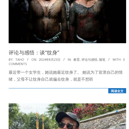
评论与感悟：谈“纹身”
2024-
BY:
TAHO
ON:
2024年8月23日
IN:
教育
,
评论与感悟
,
随笔
WITH:
0
COMMENTS
08-
最近带一个女学生，她说她最近纹身了。 她说为了宣泄自己的情
23
绪，父母不让纹身自己就偏去纹身，就是不想听
阅读全文