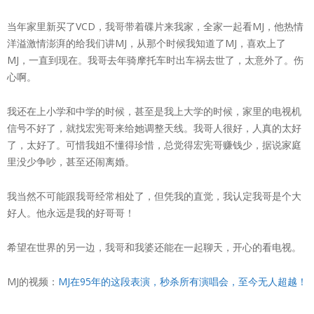
当年家里新买了VCD，我哥带着碟片来我家，全家一起看MJ，他热情
洋溢激情澎湃的给我们讲MJ，从那个时候我知道了MJ，喜欢上了
MJ，一直到现在。我哥去年骑摩托车时出车祸去世了，太意外了。伤
心啊。
我还在上小学和中学的时候，甚至是我上大学的时候，家里的电视机
信号不好了，就找宏宪哥来给她调整天线。我哥人很好，人真的太好
了，太好了。可惜我姐不懂得珍惜，总觉得宏宪哥赚钱少，据说家庭
里没少争吵，甚至还闹离婚。
我当然不可能跟我哥经常相处了，但凭我的直觉，我认定我哥是个大
好人。他永远是我的好哥哥！
希望在世界的另一边，我哥和我婆还能在一起聊天，开心的看电视。
MJ的视频：
MJ在95年的这段表演，秒杀所有演唱会，至今无人超越！