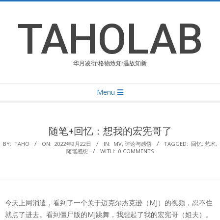
Skip
to
TAHOLAB
content
华月凌衍·格物致知·温故知新
Primary
Menu
Navigation
Menu
随笔+回忆：想我的宏宪哥了
BY:
TAHO
ON:
2022年9月22日
IN:
MV
,
评论与感悟
TAGGED:
回忆
,
艺术
,
随笔感想
WITH:
0 COMMENTS
今天上网消遣，看到了一个关于迈克尔杰克逊（MJ）的视频，忍不住
就点了进去。看到僵尸版的MJ跳舞，我想起了我的宏宪哥（姐夫）。