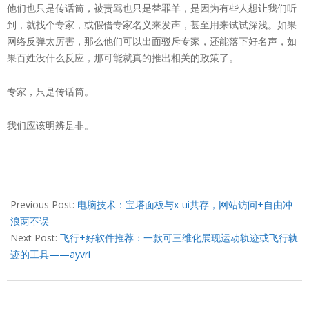
他们也只是传话筒，被责骂也只是替罪羊，是因为有些人想让我们听
到，就找个专家，或假借专家名义来发声，甚至用来试试深浅。如果
网络反弹太厉害，那么他们可以出面驳斥专家，还能落下好名声，如
果百姓没什么反应，那可能就真的推出相关的政策了。
专家，只是传话筒。
我们应该明辨是非。
2022-
08-
Previous Post:
电脑技术：宝塔面板与x-ui共存，网站访问+自由冲
26
浪两不误
Next Post:
飞行+好软件推荐：一款可三维化展现运动轨迹或飞行轨
迹的工具——ayvri