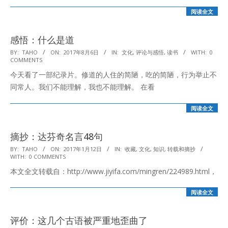
阅读全文
感悟：什么是道
2017-
BY:
TAHO
ON:
2017年8月6日
IN:
文化
,
评论与感悟
,
读书
WITH:
0
COMMENTS
08-
今天看了一部纪录片。修道的人住的简陋，吃的简陋，行为举止不
06
同常人。我们不能理解，我也不能理解。 在看
阅读全文
摘抄：达芬奇名言48句
2017-
BY:
TAHO
ON:
2017年1月12日
IN:
收藏
,
文化
,
知识
,
转载和摘抄
WITH:
0 COMMENTS
01-
本文全文转载自：http://www.jiyifa.com/mingren/224989.html，
12
阅读全文
评价：这几个古语被严重地歪曲了