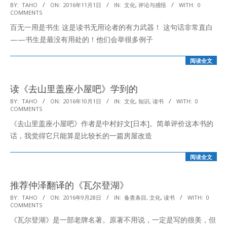
2016-
BY:
TAHO
ON:
2016年11月1日
IN:
文化
,
评论与感悟
WITH:
0
COMMENTS
11-
百无一用是书生 这是读书无用论者的有力武器！ 这句话非常直白
01
——书生是最没有用处的！他们会举很多例子
阅读全文
读《去山里盖座小屋吧》学到的
2016-
BY:
TAHO
ON:
2016年10月1日
IN:
文化
,
知识
,
读书
WITH:
0
COMMENTS
10-
《去山里盖座小屋吧》作者是中村好文[日本]。简单评价这本书的
01
话，我觉得它只能算是比较长的一篇房屋改造
阅读全文
推荐仲泽翻译的《瓦尔登湖》
2016-
BY:
TAHO
ON:
2016年9月28日
IN:
备查条目
,
文化
,
读书
WITH:
0
COMMENTS
09-
《瓦尔登湖》是一部老牌名著。原著不用说，一定是写的很美，但
28