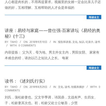
人心都是肉长的，不用再提要求。视频里的女婿一定会比亲儿子还
16
做的好，互相理解、互相帮助的人才会是幸福的
阅读全文
讲座：易经与家庭——曾仕强-百家讲坛《易经的奥
秘》(十三)
2018-
BY:
TAHO
ON:
2018年9月10日
IN:
报告和讲座
,
文化
,
知识
,
纪录片
,
读书
WITH:
0 COMMENTS
09-
内容提炼： 父为天，母为地。男主外女主内，男阳女阴。 家家有
10
本难念的经，请勿以己之短比人之长。 每家
阅读全文
读书：《述刘氏行实》
2018-
BY:
TAHO
ON:
2018年8月29日
IN:
文化
,
读书
,
转载和摘抄
WITH:
0
COMMENTS
08-
刘氏，蒲松龄妻也。父文学季调，讳国鼎，文战有声。生四女、
29
子，松龄妻其次也。初，松龄父处士公敏吾，少慧