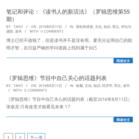
笔记和评论：《读书人的新活法》（罗辑思维第55
期）
2016-
BY:
TAHO
ON:
2016年8月11日
IN:
报告和讲座
,
文化
,
知识
,
而立
,
评论与
感悟
,
读书
WITH:
0 COMMENTS
08-
博士已经不值钱了，但是读书并不是没有用。要充分运用自己的聪
11
明才智，在日益严峻的学问道路上找到属于自己
阅读全文
《罗辑思维》节目中自己关心的话题列表
2016-
BY:
TAHO
ON:
2016年8月11日
IN:
收藏
,
文化
,
知识
,
经济学
,
而立
,
读书
WITH:
0 COMMENTS
08-
《罗辑思维》节目中自己关心的话题列表（截至2016年8月11日）
11
张泉灵:只有改变才能看见未来 17
阅读全文
文
1
2
下一页