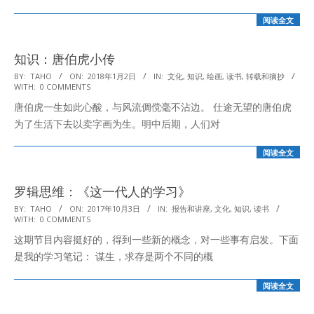
阅读全文
知识：唐伯虎小传
2018-
BY:
TAHO
ON:
2018年1月2日
IN:
文化
,
知识
,
绘画
,
读书
,
转载和摘抄
WITH:
0 COMMENTS
01-
唐伯虎一生如此心酸，与风流倜傥毫不沾边。 仕途无望的唐伯虎
02
为了生活下去以卖字画为生。明中后期，人们对
阅读全文
罗辑思维：《这一代人的学习》
2017-
BY:
TAHO
ON:
2017年10月3日
IN:
报告和讲座
,
文化
,
知识
,
读书
WITH:
0 COMMENTS
10-
这期节目内容挺好的，得到一些新的概念，对一些事有启发。下面
03
是我的学习笔记： 谋生，求存是两个不同的概
阅读全文