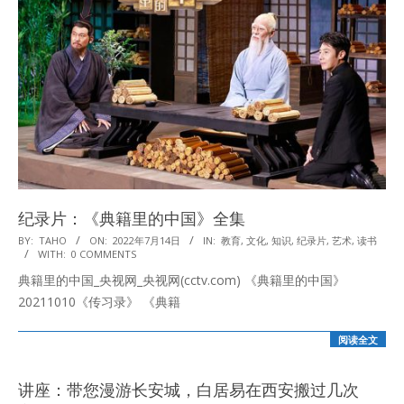
纪录片：《典籍里的中国》全集
2022-
BY:
TAHO
ON:
2022年7月14日
IN:
教育
,
文化
,
知识
,
纪录片
,
艺术
,
读书
WITH:
0 COMMENTS
07-
典籍里的中国_央视网_央视网(cctv.com) 《典籍里的中国》
14
20211010《传习录》 《典籍
阅读全文
讲座：带您漫游长安城，白居易在西安搬过几次