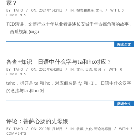
家？
2021-
BY:
TAHO
ON:
2021年1月21日
IN:
报告和讲座
,
文化
WITH:
0
COMMENTS
01-
TED演讲，文博行业十年从业者讲述长安城千年古都角落的故事，
21
– 西瓜视频 (ixigu
阅读全文
备查+知识：日语中什么字与ta和ho对应？
2020-
BY:
TAHO
ON:
2020年6月28日
IN:
文化
,
日语
,
知识
WITH:
0
COMMENTS
06-
taho，拆开是 ta 和 ho，对应假名是 な 和 ほ 。 日语中什么汉字
28
的念法与ta 和ho 对
阅读全文
评论：菩萨心肠的丈母娘
2019-
BY:
TAHO
ON:
2019年1月16日
IN:
收藏
,
文化
,
评论与感悟
WITH:
3
COMMENTS
01-