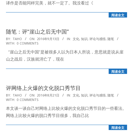
译作是否能同样完美，就不一定了。我没看过《
阅读全文
随笔：评“崖山之后无中国”
2016-
BY:
TAHO
ON:
2016年9月13日
IN:
文化
,
知识
,
评论与感悟
,
随笔
WITH:
0 COMMENTS
09-
“崖山之后无中国”是被很多人以为日本人所说，意思就是说从崖
13
山之战后，汉族就消亡了，现在
阅读全文
评网络上火爆的文化脱口秀节目
2016-
BY:
TAHO
ON:
2016年8月21日
IN:
文化
,
知识
,
评论与感悟
,
随笔
WITH:
0 COMMENTS
08-
本文谈一谈自己对网络上比较火爆的文化脱口秀节目的一些看法。
21
网络上比较火爆的脱口秀节目很多，我自己比
阅读全文