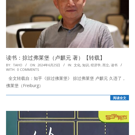
读书：掠过弗莱堡（卢麒元 著）【转载】
2024-
BY:
TAHO
ON:
2024年6月25日
IN:
文化
,
知识
,
经济学
,
而立
,
读书
WITH:
0 COMMENTS
06-
全文转载自：知乎《掠过佛莱堡》 掠过弗莱堡 卢麒元 久违了，
25
佛莱堡（Freiburg）
阅读全文