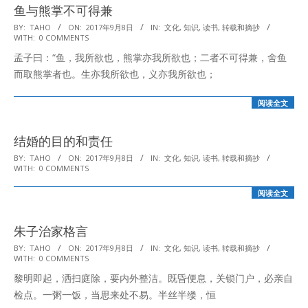
鱼与熊掌不可得兼
2017-
BY:
TAHO
ON:
2017年9月8日
IN:
文化
,
知识
,
读书
,
转载和摘抄
WITH:
0 COMMENTS
09-
孟子曰：“鱼，我所欲也，熊掌亦我所欲也；二者不可得兼，舍鱼
08
而取熊掌者也。生亦我所欲也，义亦我所欲也；
阅读全文
结婚的目的和责任
2017-
BY:
TAHO
ON:
2017年9月8日
IN:
文化
,
知识
,
读书
,
转载和摘抄
WITH:
0 COMMENTS
09-
08
阅读全文
朱子治家格言
2017-
BY:
TAHO
ON:
2017年9月8日
IN:
文化
,
知识
,
读书
,
转载和摘抄
WITH:
0 COMMENTS
09-
黎明即起，洒扫庭除，要内外整洁。既昏便息，关锁门户，必亲自
08
检点。一粥一饭，当思来处不易。半丝半缕，恒