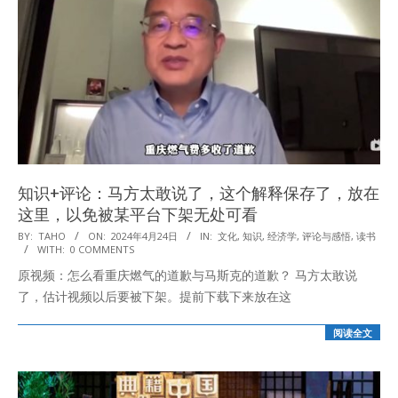
知识+评论：马方太敢说了，这个解释保存了，放在
这里，以免被某平台下架无处可看
2024-
BY:
TAHO
ON:
2024年4月24日
IN:
文化
,
知识
,
经济学
,
评论与感悟
,
读书
WITH:
0 COMMENTS
04-
原视频：怎么看重庆燃气的道歉与马斯克的道歉？ 马方太敢说
24
了，估计视频以后要被下架。提前下载下来放在这
阅读全文