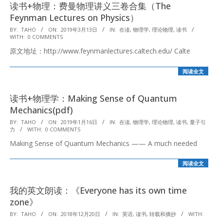
读书+物理：费曼物理讲义三卷合集（The
Feynman Lectures on Physics）
2019-
BY:
TAHO
ON:
2019年3月13日
IN:
在读
,
物理学
,
理论物理
,
读书
WITH:
0 COMMENTS
03-
原文地址：http://www.feynmanlectures.caltech.edu/ Calte
13
阅读全文
读书+物理学：Making Sense of Quantum
Mechanics(pdf)
2019-
BY:
TAHO
ON:
2019年1月16日
IN:
在读
,
物理学
,
理论物理
,
读书
,
量子引
力
WITH:
0 COMMENTS
01-
Making Sense of Quantum Mechanics —— A much needed
16
阅读全文
我的英文朗读：《Everyone has its own time
zone》
2018-
BY:
TAHO
ON:
2018年12月20日
IN:
英语
,
读书
,
转载和摘抄
WITH: