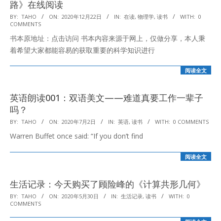
路》在线阅读
2020-
BY:
TAHO
ON:
2020年12月22日
IN:
在读
,
物理学
,
读书
WITH:
0
COMMENTS
12-
书本原地址：点击访问 书本内容来源于网上，仅做分享，本人秉
22
着希望大家都能容易的获取重要的科学知识进行
阅读全文
英语朗读001：双语美文——难道真要工作一辈子
吗？
2020-
BY:
TAHO
ON:
2020年7月2日
IN:
英语
,
读书
WITH:
0 COMMENTS
07-
Warren Buffet once said: “If you don’t find
02
阅读全文
生活记录：今天购买了顾险峰的《计算共形几何》
2020-
BY:
TAHO
ON:
2020年5月30日
IN:
生活记录
,
读书
WITH:
0
COMMENTS
05-
30