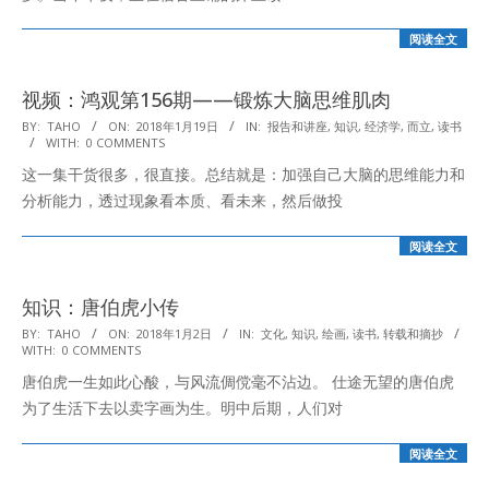
阅读全文
视频：鸿观第156期——锻炼大脑思维肌肉
2018-
BY:
TAHO
ON:
2018年1月19日
IN:
报告和讲座
,
知识
,
经济学
,
而立
,
读书
WITH:
0 COMMENTS
01-
这一集干货很多，很直接。总结就是：加强自己大脑的思维能力和
19
分析能力，透过现象看本质、看未来，然后做投
阅读全文
知识：唐伯虎小传
2018-
BY:
TAHO
ON:
2018年1月2日
IN:
文化
,
知识
,
绘画
,
读书
,
转载和摘抄
WITH:
0 COMMENTS
01-
唐伯虎一生如此心酸，与风流倜傥毫不沾边。 仕途无望的唐伯虎
02
为了生活下去以卖字画为生。明中后期，人们对
阅读全文