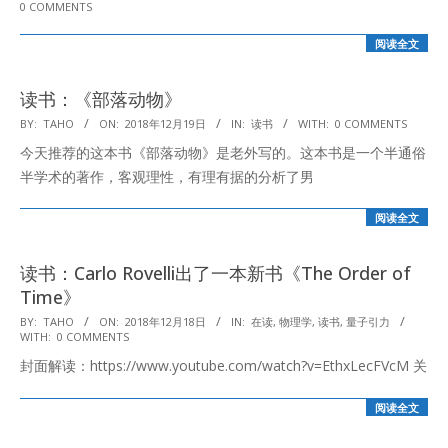
0 COMMENTS
12-
20
阅读全文
读书：《部落动物》
2018-
BY:
TAHO
ON:
2018年12月19日
IN:
读书
WITH:
0 COMMENTS
12-
今天推荐的这本书《部落动物》是老外写的。这本书是一个半通俗
19
半学术的著作，客观理性，有理有据的分析了男
阅读全文
读书：Carlo Rovelli出了一本新书《The Order of
Time》
2018-
BY:
TAHO
ON:
2018年12月18日
IN:
在读
,
物理学
,
读书
,
量子引力
WITH:
0 COMMENTS
12-
封面解读：https://www.youtube.com/watch?v=EthxLecFVcM 关
18
阅读全文