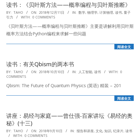
读书：《贝叶斯方法——概率编程与贝叶斯推断》
2018-
BY:
TAHO
ON:
2018年12月11日
IN:
数学
,
物理学
,
计算物理
,
读书
,
量子
引力
WITH:
0 COMMENTS
12-
《贝叶斯方法——概率编程与贝叶斯推断》主要是讲解利用贝叶斯
11
概率方法结合Python编程来求解一些问题
阅读全文
读书：有关Qbism的两本书
2018-
BY:
TAHO
ON:
2018年10月10日
IN:
人工智能
,
读书
WITH:
0
COMMENTS
10-
Qbism: The Future of Quantum Physics (英语) 精装 – 201
10
阅读全文
讲座：易经与家庭——曾仕强-百家讲坛《易经的奥
秘》(十三)
2018-
BY:
TAHO
ON:
2018年9月10日
IN:
报告和讲座
,
文化
,
知识
,
纪录片
,
读书
WITH:
0 COMMENTS
09-