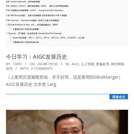
今日学习：AIGC发展历史
2024-
BY:
TAHO
ON:
2024年7月5日
IN:
AIGC
,
人工智能
,
图像处理
,
神经网络
,
读书
WITH:
0 COMMENTS
07-
（上图用百度脑图所画，并不好用，还是要用回MindManger）
05
AIGC发展历史 文本类 Larg
阅读全文