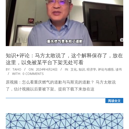
知识+评论：马方太敢说了，这个解释保存了，放在
这里，以免被某平台下架无处可看
2024-
BY:
TAHO
ON:
2024年4月24日
IN:
文化
,
知识
,
经济学
,
评论与感悟
,
读书
WITH:
0 COMMENTS
04-
原视频：怎么看重庆燃气的道歉与马斯克的道歉？ 马方太敢说
24
了，估计视频以后要被下架。提前下载下来放在这
阅读全文