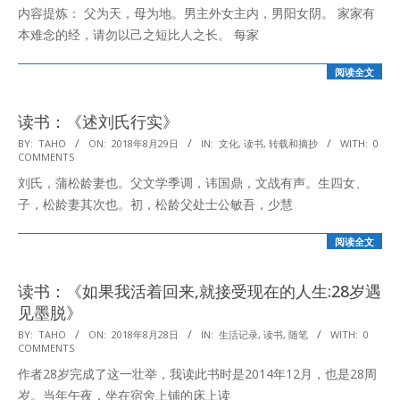
内容提炼： 父为天，母为地。男主外女主内，男阳女阴。 家家有
10
本难念的经，请勿以己之短比人之长。 每家
阅读全文
读书：《述刘氏行实》
2018-
BY:
TAHO
ON:
2018年8月29日
IN:
文化
,
读书
,
转载和摘抄
WITH:
0
COMMENTS
08-
刘氏，蒲松龄妻也。父文学季调，讳国鼎，文战有声。生四女、
29
子，松龄妻其次也。初，松龄父处士公敏吾，少慧
阅读全文
读书：《如果我活着回来,就接受现在的人生:28岁遇
见墨脱》
2018-
BY:
TAHO
ON:
2018年8月28日
IN:
生活记录
,
读书
,
随笔
WITH:
0
COMMENTS
08-
作者28岁完成了这一壮举，我读此书时是2014年12月，也是28周
28
岁。当年午夜，坐在宿舍上铺的床上读