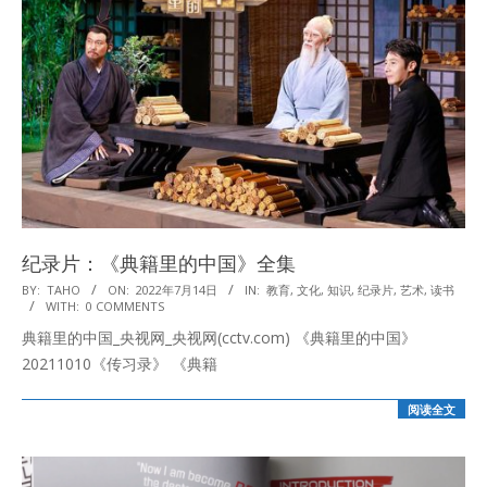
纪录片：《典籍里的中国》全集
2022-
BY:
TAHO
ON:
2022年7月14日
IN:
教育
,
文化
,
知识
,
纪录片
,
艺术
,
读书
WITH:
0 COMMENTS
07-
典籍里的中国_央视网_央视网(cctv.com) 《典籍里的中国》
14
20211010《传习录》 《典籍
阅读全文