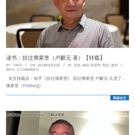
读书：掠过弗莱堡（卢麒元 著）【转载】
2024-
BY:
TAHO
ON:
2024年6月25日
IN:
文化
,
知识
,
经济学
,
而立
,
读书
WITH:
0 COMMENTS
06-
全文转载自：知乎《掠过佛莱堡》 掠过弗莱堡 卢麒元 久违了，
25
佛莱堡（Freiburg）
阅读全文