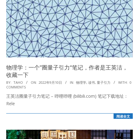
物理学：一个”圈量子引力“笔记，作者是王英洁，
收藏一下
2022-
BY:
TAHO
ON:
2022年9月10日
IN:
物理学
,
读书
,
量子引力
WITH:
0
COMMENTS
09-
王英洁圈量子引力笔记 – 哔哩哔哩 (bilibili.com) 笔记下载地址：
10
Rele
阅读全文