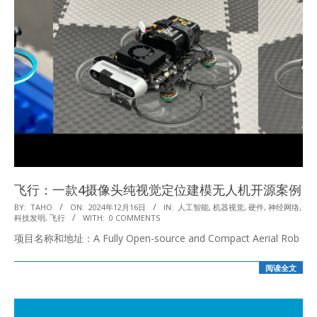
飞行：一款4摄像头纯视觉定位建模无人机开源案例
2024-
BY:
TAHO
ON:
2024年12月16日
IN:
人工智能
,
机器视觉
,
硬件
,
神经网络
,
科技发明
,
飞行
WITH:
0 COMMENTS
12-
项目名称和地址：A Fully Open-source and Compact Aerial Rob
16
阅读全文