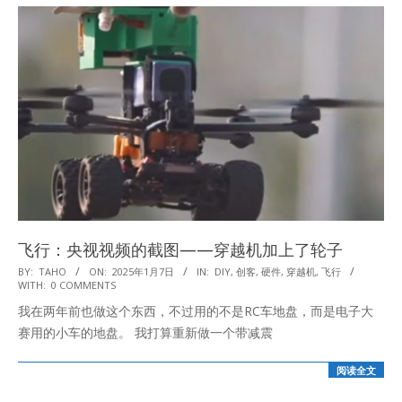
飞行：央视视频的截图——穿越机加上了轮子
2025-
BY:
TAHO
ON:
2025年1月7日
IN:
DIY
,
创客
,
硬件
,
穿越机
,
飞行
WITH:
0 COMMENTS
01-
我在两年前也做这个东西，不过用的不是RC车地盘，而是电子大
07
赛用的小车的地盘。 我打算重新做一个带减震
阅读全文