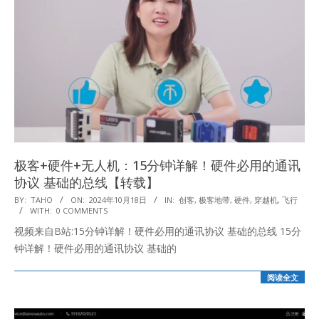
极客+硬件+无人机：15分钟详解！硬件必用的通讯
协议 基础的总线【转载】
2024-
BY:
TAHO
ON:
2024年10月18日
IN:
创客
,
极客地带
,
硬件
,
穿越机
,
飞行
WITH:
0 COMMENTS
10-
视频来自B站:15分钟详解！硬件必用的通讯协议 基础的总线 15分
18
钟详解！硬件必用的通讯协议 基础的
阅读全文