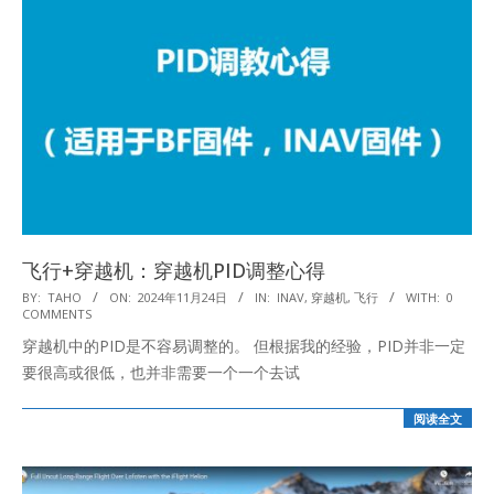
飞行+穿越机：穿越机PID调整心得
2024-
BY:
TAHO
ON:
2024年11月24日
IN:
INAV
,
穿越机
,
飞行
WITH:
0
COMMENTS
11-
穿越机中的PID是不容易调整的。 但根据我的经验，PID并非一定
24
要很高或很低，也并非需要一个一个去试
阅读全文