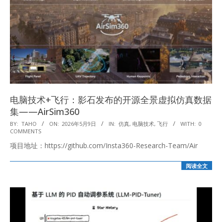
电脑技术+飞行：影石发布的开源全景虚拟仿真数据
集——AirSim360
2026-
BY:
TAHO
ON:
2026年5月9日
IN:
仿真
,
电脑技术
,
飞行
WITH:
0
COMMENTS
05-
项目地址：https://github.com/Insta360-Research-Team/Air
09
阅读全文