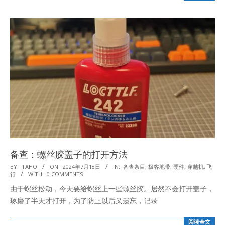
备查：螺丝胶盖子的打开方法
2024-
BY:
TAHO
ON:
2024年7月18日
IN:
备查条目
,
极客地带
,
硬件
,
穿越机
,
飞
行
WITH:
0 COMMENTS
07-
由于螺丝松动，今天要给螺丝上一些螺丝胶。居然不会打开盖子，
18
琢磨了半天才打开，为了防止以后又遗忘，记录
阅读全文