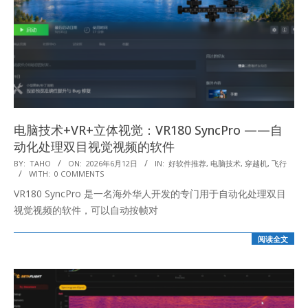
电脑技术+VR+立体视觉：VR180 SyncPro ——自
动化处理双目视觉视频的软件
2026-
BY:
TAHO
ON:
2026年6月12日
IN:
好软件推荐
,
电脑技术
,
穿越机
,
飞行
WITH:
0 COMMENTS
06-
VR180 SyncPro 是一名海外华人开发的专门用于自动化处理双目
12
视觉视频的软件，可以自动按帧对
阅读全文