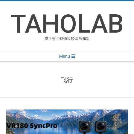
Skip
to
TAHOLAB
content
华月凌衍·格物致知·温故知新
Primary
Menu
Navigation
Menu
飞行