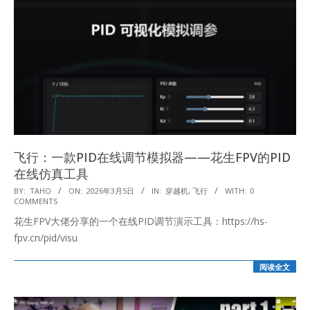
飞行：一款PID在线调节模拟器——花生FPV的PID
在线仿真工具
2026-
BY:
TAHO
ON:
2026年3月5日
IN:
穿越机
,
飞行
WITH:
0
COMMENTS
03-
花生FPV大佬分享的一个在线PID调节演示工具：https://hs-
05
fpv.cn/pid/visu
阅读全文