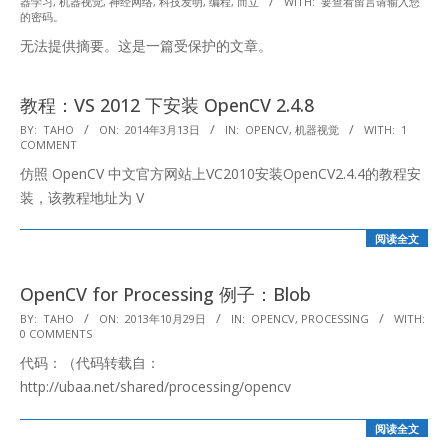
器学习
,
机器视觉
,
神经网络
,
科技发明
,
编程
,
而立
WITH:
要查看留言请输入您
11-
的密码。
30
无法提供摘要。这是一篇受保护的文章。
教程：VS 2012 下安装 OpenCV 2.4.8
2014-
BY:
TAHO
ON:
2014年3月13日
IN:
OPENCV
,
机器视觉
WITH:
1
COMMENT
03-
仿照 OpenCV 中文官方网站上VC2010安装OpenCV2.4.4的教程安
13
装，该教程地址为 V
阅读全文
OpenCV for Processing 例子：Blob
2013-
BY:
TAHO
ON:
2013年10月29日
IN:
OPENCV
,
PROCESSING
WITH:
0 COMMENTS
10-
代码：（代码转载自：
29
http://ubaa.net/shared/processing/opencv
阅读全文