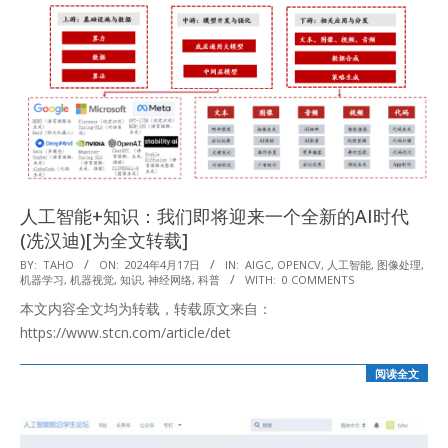
人工智能+知识：我们即将迎来一个全新的AI时代
(冼汉迪)[为全文转载]
2024-
BY:
TAHO
ON:
2024年4月17日
IN:
AIGC
,
OPENCV
,
人工智能
,
图像处理
,
机器学习
,
机器视觉
,
知识
,
神经网络
,
科普
WITH:
0 COMMENTS
04-
本文内容全文均为转载，转载原文来自：
17
https://www.stcn.com/article/det
阅读全文