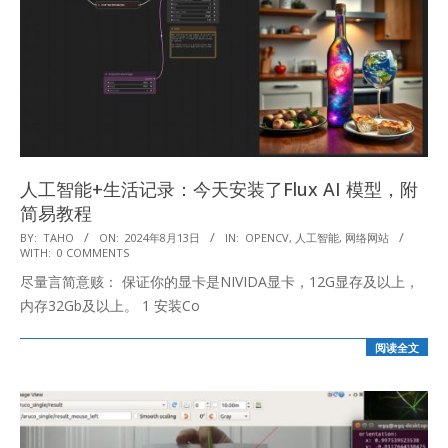
人工智能+生活记录：今天安装了Flux AI 模型，附
简易教程
2024-
BY:
TAHO
ON:
2024年8月13日
IN:
OPENCV
,
人工智能
,
网络网站
WITH:
0 COMMENTS
08-
尽量言简意赅： 保证你的显卡是NIVIDA显卡，12G显存及以上，
13
内存32Gb及以上。 1 安装Co
阅读全文