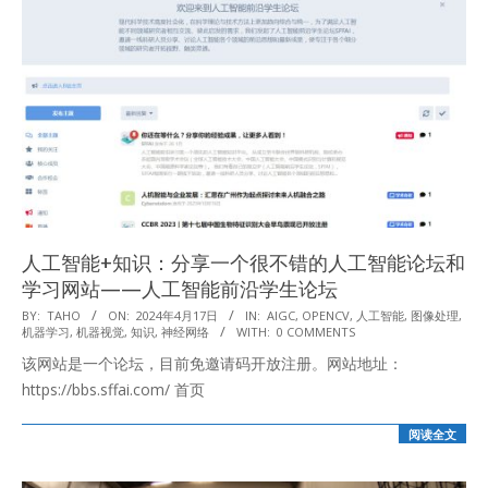
人工智能+知识：分享一个很不错的人工智能论坛和
学习网站——人工智能前沿学生论坛
2024-
BY:
TAHO
ON:
2024年4月17日
IN:
AIGC
,
OPENCV
,
人工智能
,
图像处理
,
机器学习
,
机器视觉
,
知识
,
神经网络
WITH:
0 COMMENTS
04-
该网站是一个论坛，目前免邀请码开放注册。网站地址：
17
https://bbs.sffai.com/ 首页
阅读全文