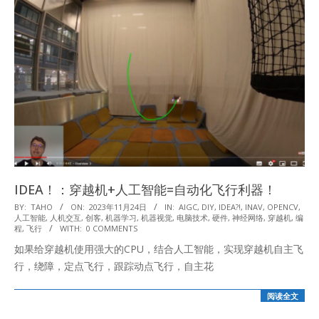
IDEA！：穿越机+人工智能=自动化飞行利器！
2023-
BY:
TAHO
ON:
2023年11月24日
IN:
AIGC
,
DIY
,
IDEA?!
,
INAV
,
OPENCV
,
人工智能
,
人机交互
,
创客
,
机器学习
,
机器视觉
,
电脑技术
,
硬件
,
神经网络
,
穿越机
,
编
11-
程
,
飞行
WITH:
0 COMMENTS
24
如果给穿越机使用强大的CPU，结合人工智能，实现穿越机自主飞
行，绕障，定点飞行，跟踪动点飞行，自主花
阅读全文