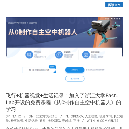
阅读全文
飞行+机器视觉+生活记录：加入了浙江大学Fast-
Lab开设的免费课程《从0制作自主空中机器人》的
学习
2022-
BY:
TAHO
ON:
2022年3月21日
IN:
OPENCV
,
人工智能
,
机器学习
,
机器视
觉
,
极客地带
,
生活记录
,
硬件
,
神经网络
,
穿越机
,
飞行
WITH:
0 COMMENTS
03-
之前就关注过Fast-Lab及他们做的自主避障无人机机群的视频，非