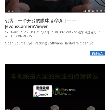
创客：一个开源的眼球追踪项目——
JevonsCameraViewer
2021-
BY:
TAHO
ON:
2021年10月3日
IN:
DIY
,
OPENCV
,
创客
,
机器视觉
WITH:
0 COMMENTS
10-
Open Source Eye Tracking Software/Hardware Open So
03
阅读全文