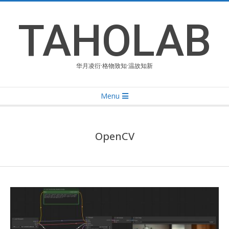
Skip
to
TAHOLAB
content
华月凌衍·格物致知·温故知新
Primary
Menu
Navigation
Menu
OpenCV