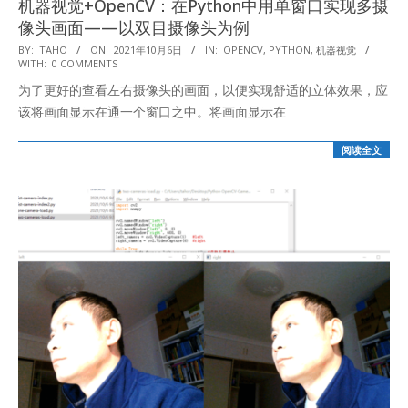
机器视觉+OpenCV：在Python中用单窗口实现多摄
像头画面——以双目摄像头为例
2021-
BY:
TAHO
ON:
2021年10月6日
IN:
OPENCV
,
PYTHON
,
机器视觉
WITH:
0 COMMENTS
10-
为了更好的查看左右摄像头的画面，以便实现舒适的立体效果，应
06
该将画面显示在通一个窗口之中。将画面显示在
阅读全文