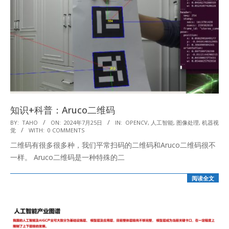
知识+科普：Aruco二维码
2024-
BY:
TAHO
ON:
2024年7月25日
IN:
OPENCV
,
人工智能
,
图像处理
,
机器视
觉
WITH:
0 COMMENTS
07-
二维码有很多很多种，我们平常扫码的二维码和Aruco二维码很不
25
一样。 Aruco二维码是一种特殊的二
阅读全文