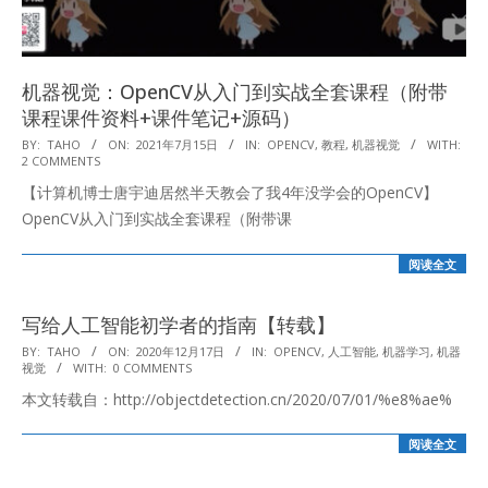
机器视觉：OpenCV从入门到实战全套课程（附带
课程课件资料+课件笔记+源码）
2021-
BY:
TAHO
ON:
2021年7月15日
IN:
OPENCV
,
教程
,
机器视觉
WITH:
2 COMMENTS
07-
【计算机博士唐宇迪居然半天教会了我4年没学会的OpenCV】
15
OpenCV从入门到实战全套课程（附带课
阅读全文
写给人工智能初学者的指南【转载】
2020-
BY:
TAHO
ON:
2020年12月17日
IN:
OPENCV
,
人工智能
,
机器学习
,
机器
视觉
WITH:
0 COMMENTS
12-
本文转载自：http://objectdetection.cn/2020/07/01/%e8%ae%
17
阅读全文