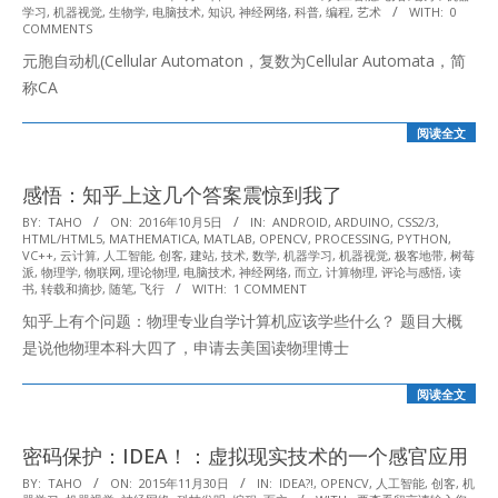
学习
,
机器视觉
,
生物学
,
电脑技术
,
知识
,
神经网络
,
科普
,
编程
,
艺术
WITH:
0
01-
COMMENTS
13
元胞自动机(Cellular Automaton，复数为Cellular Automata，简
称CA
阅读全文
感悟：知乎上这几个答案震惊到我了
2016-
BY:
TAHO
ON:
2016年10月5日
IN:
ANDROID
,
ARDUINO
,
CSS2/3
,
HTML/HTML5
,
MATHEMATICA
,
MATLAB
,
OPENCV
,
PROCESSING
,
PYTHON
,
10-
VC++
,
云计算
,
人工智能
,
创客
,
建站
,
技术
,
数学
,
机器学习
,
机器视觉
,
极客地带
,
树莓
05
派
,
物理学
,
物联网
,
理论物理
,
电脑技术
,
神经网络
,
而立
,
计算物理
,
评论与感悟
,
读
书
,
转载和摘抄
,
随笔
,
飞行
WITH:
1 COMMENT
知乎上有个问题：物理专业自学计算机应该学些什么？ 题目大概
是说他物理本科大四了，申请去美国读物理博士
阅读全文
密码保护：IDEA！：虚拟现实技术的一个感官应用
2015-
BY:
TAHO
ON:
2015年11月30日
IN:
IDEA?!
,
OPENCV
,
人工智能
,
创客
,
机