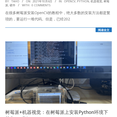
2021-
BY:
TAHO
ON:
2021年10月6日
IN:
OPENCV
,
PYTHON
,
机器视觉
,
树莓
派
,
硬件
WITH:
0 COMMENTS
10-
在很多树莓派安装OpenCV的教程中，绝大多数的安装方法都是繁
06
琐的，要运行一堆代码。但是，已经202
阅读全文
树莓派+机器视觉：在树莓派上安装Python环境下