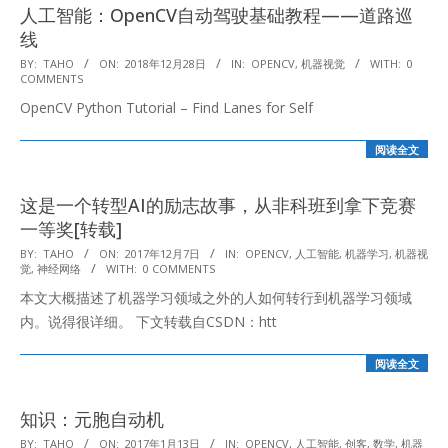
人工智能：OpenCV自动驾驶基础教程——道路巡
线
2018-
BY:
TAHO
ON:
2018年12月28日
IN:
OPENCV
,
机器视觉
WITH:
0
COMMENTS
12-
OpenCV Python Tutorial – Find Lanes for Self
28
阅读全文
这是一个转型AI的励志故事，从非科班到拿下竞赛
一等奖[转载]
2017-
BY:
TAHO
ON:
2017年12月7日
IN:
OPENCV
,
人工智能
,
机器学习
,
机器视
觉
,
神经网络
WITH:
0 COMMENTS
12-
本文大概描述了机器学习领域之外的人如何转行到机器学习领域
07
内。说得很详细。 下文转载自CSDN：htt
阅读全文
知识：元胞自动机
2017-
BY:
TAHO
ON:
2017年1月13日
IN:
OPENCV
,
人工智能
,
创客
,
数学
,
机器