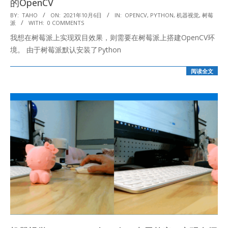
的OpenCV
2021-
BY:
TAHO
ON:
2021年10月6日
IN:
OPENCV
,
PYTHON
,
机器视觉
,
树莓
派
WITH:
0 COMMENTS
10-
我想在树莓派上实现双目效果，则需要在树莓派上搭建OpenCV环
06
境。 由于树莓派默认安装了Python
阅读全文