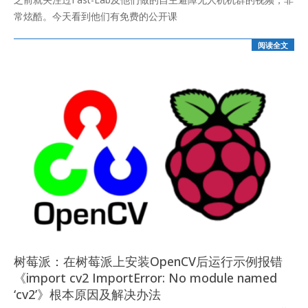
21
常炫酷。今天看到他们有免费的公开课
阅读全文
树莓派：在树莓派上安装OpenCV后运行示例报错
《import cv2 ImportError: No module named
‘cv2’》根本原因及解决办法