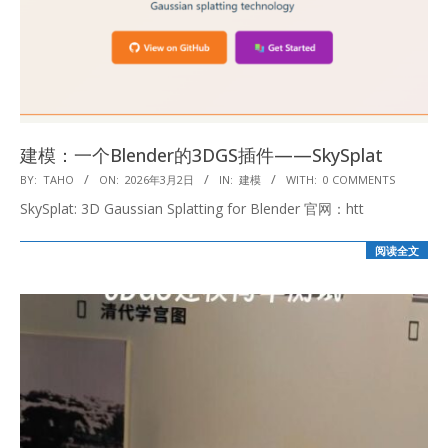
建模：一个Blender的3DGS插件——SkySplat
2026-
BY:
TAHO
ON:
2026年3月2日
IN:
建模
WITH:
0 COMMENTS
03-
SkySplat: 3D Gaussian Splatting for Blender 官网：htt
02
阅读全文