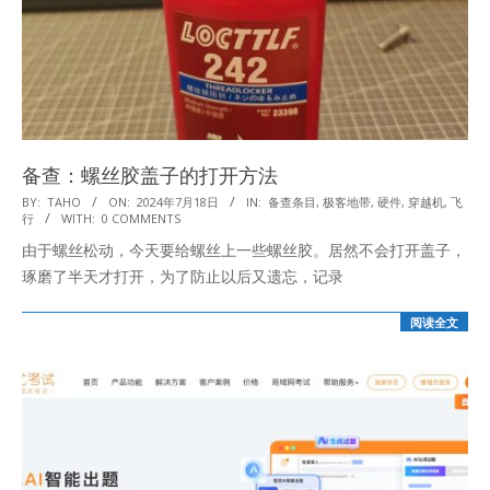
备查：螺丝胶盖子的打开方法
2024-
BY:
TAHO
ON:
2024年7月18日
IN:
备查条目
,
极客地带
,
硬件
,
穿越机
,
飞
行
WITH:
0 COMMENTS
07-
由于螺丝松动，今天要给螺丝上一些螺丝胶。居然不会打开盖子，
18
琢磨了半天才打开，为了防止以后又遗忘，记录
阅读全文