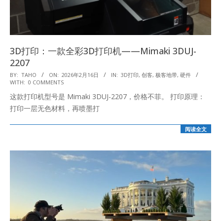
3D打印：一款全彩3D打印机——Mimaki 3DUJ-
2207
2026-
BY:
TAHO
ON:
2026年2月16日
IN:
3D打印
,
创客
,
极客地带
,
硬件
WITH:
0 COMMENTS
02-
这款打印机型号是 Mimaki 3DUJ-2207，价格不菲。 打印原理：
16
打印一层无色材料，再喷墨打
阅读全文