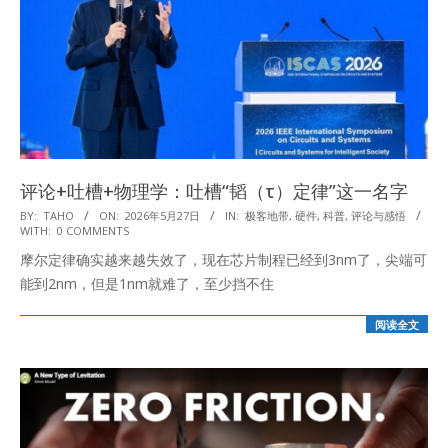
评论+吐槽+物理学：吐槽“韬（τ）定律”这一名字
2026-
BY:
TAHO
ON:
2026年5月27日
IN:
极客地带
,
硬件
,
科普
,
评论与感悟
WITH:
0 COMMENTS
05-
摩尔定律确实越来越失效了，现在芯片制程已经到3nm了，尖端可
27
能到2nm，但是1nm就难了，至少挡不住
阅读全文