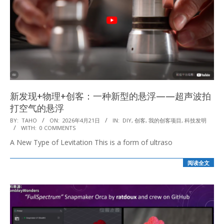
新发现+物理+创客：一种新型的悬浮——超声波拍
打空气的悬浮
2026-
BY:
TAHO
ON:
2026年4月21日
IN:
DIY
,
创客
,
我的创客项目
,
科技发明
WITH:
0 COMMENTS
04-
A New Type of Levitation This is a form of ultraso
21
阅读全文