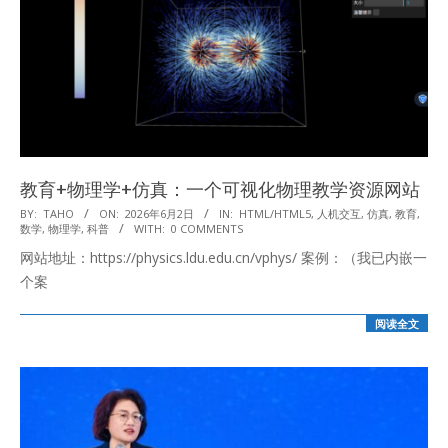
教育+物理学+仿真：一个可视化物理教学资源网站
2026-
BY:
TAHO
ON:
2026年6月2日
IN:
HTML/HTML5
,
人机交互
,
仿真
,
教育
,
数学
,
物理学
,
科普
WITH:
0 COMMENTS
06-
网站地址：https://physics.ldu.edu.cn/vphys/ 案例：（我已内嵌一
02
个案
阅读全文