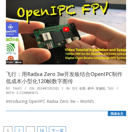
飞行：用Radxa Zero 3w开发板结合OpenIPC制作
低成本小型化120帧数字图传
2024-
BY:
TAHO
ON:
2024年3月25日
IN:
DIY
,
创客
,
硬件
,
穿越机
,
飞行
WITH:
0 COMMENTS
03-
Introducing OpenIPC Radxa Zero 3w – World’s
25
阅读全文
文
1
2
…
16
下一页