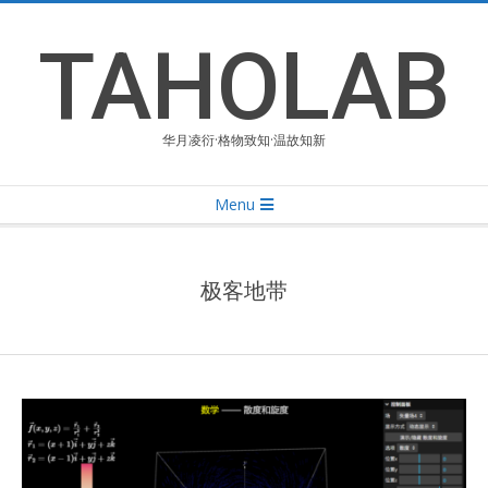
Skip
to
TAHOLAB
content
华月凌衍·格物致知·温故知新
Primary
Menu
Navigation
Menu
极客地带