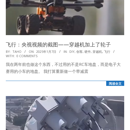
飞行：央视视频的截图——穿越机加上了轮子
2025-
BY:
TAHO
ON:
2025年1月7日
IN:
DIY
,
创客
,
硬件
,
穿越机
,
飞行
WITH:
0 COMMENTS
01-
我在两年前也做这个东西，不过用的不是RC车地盘，而是电子大
07
赛用的小车的地盘。 我打算重新做一个带减震
阅读全文