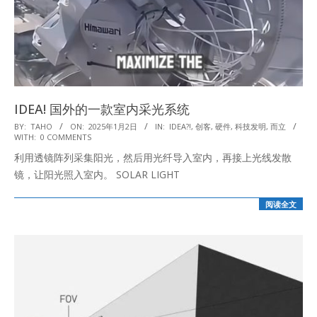
IDEA! 国外的一款室内采光系统
2025-
BY:
TAHO
ON:
2025年1月2日
IN:
IDEA?!
,
创客
,
硬件
,
科技发明
,
而立
WITH:
0 COMMENTS
01-
利用透镜阵列采集阳光，然后用光纤导入室内，再接上光线发散
02
镜，让阳光照入室内。 SOLAR LIGHT
阅读全文