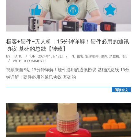
极客+硬件+无人机：15分钟详解！硬件必用的通讯
协议 基础的总线【转载】
2024-
BY:
TAHO
ON:
2024年10月18日
IN:
创客
,
极客地带
,
硬件
,
穿越机
,
飞行
WITH:
0 COMMENTS
10-
视频来自B站:15分钟详解！硬件必用的通讯协议 基础的总线 15分
18
钟详解！硬件必用的通讯协议 基础的
阅读全文