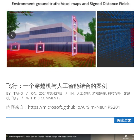
飞行：一个穿越机与人工智能结合的案例
2024-
BY:
TAHO
ON:
2024年3月27日
IN:
人工智能
,
游戏制作
,
科技发明
,
穿越
机
,
飞行
WITH:
0 COMMENTS
03-
内容来自：https://microsoft.github.io/AirSim-NeurIPS201
27
阅读全文