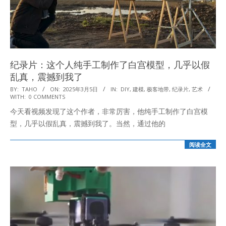
纪录片：这个人纯手工制作了白宫模型，几乎以假
乱真，震撼到我了
2025-
BY:
TAHO
ON:
2025年3月5日
IN:
DIY
,
建模
,
极客地带
,
纪录片
,
艺术
WITH:
0 COMMENTS
03-
今天看视频发现了这个作者，非常厉害，他纯手工制作了白宫模
05
型，几乎以假乱真，震撼到我了。当然，通过他的
阅读全文