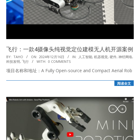
飞行：一款4摄像头纯视觉定位建模无人机开源案例
2024-
BY:
TAHO
ON:
2024年12月16日
IN:
人工智能
,
机器视觉
,
硬件
,
神经网络
,
科技发明
,
飞行
WITH:
0 COMMENTS
12-
项目名称和地址：A Fully Open-source and Compact Aerial Rob
16
阅读全文