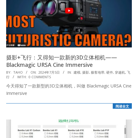
摄影+飞行：又得知一款新的3D立体相机——
Blackmagic URSA Cine Immersive
2024-
BY:
TAHO
ON:
2024年7月5日
IN:
建模
,
摄影
,
极客地带
,
硬件
,
穿越机
,
飞
行
WITH:
0 COMMENTS
07-
今天得知了一款新型的3D立体相机，叫做 Blackmagic URSA Cine
05
Immersive
阅读全文