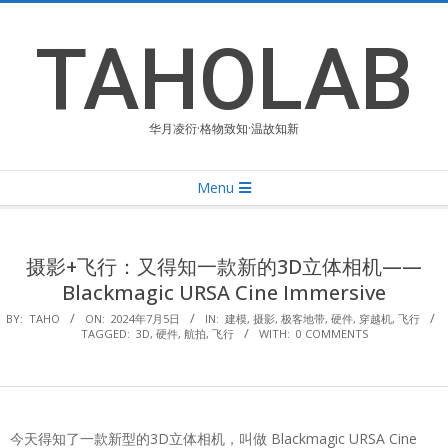
Skip
to
TAHOLAB
content
华月凌衍·格物致知·温故知新
Primary
Menu
Navigation
Menu
摄影+飞行：又得知一款新的3D立体相机——
Blackmagic URSA Cine Immersive
BY:
TAHO
ON:
2024年7月5日
IN:
建模
,
摄影
,
极客地带
,
硬件
,
穿越机
,
飞行
TAGGED:
3D
,
硬件
,
航拍
,
飞行
WITH:
0 COMMENTS
今天得知了一款新型的3D立体相机，叫做 Blackmagic URSA Cine