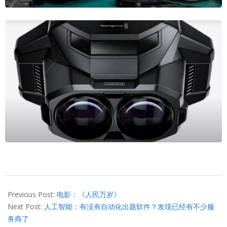
2024-
07-
Previous Post:
电影：《人民万岁》
05
Next Post:
人工智能：有没有自动化出题软件？发现已经有不少服
务商了