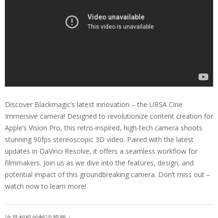
Discover Blackmagic’s latest innovation – the URSA Cine
Immersive camera! Designed to revolutionize content creation for
Apple’s Vision Pro, this retro-inspired, high-tech camera shoots
stunning 90fps stereoscopic 3D video. Paired with the latest
updates in DaVinci Resolve, it offers a seamless workflow for
filmmakers. Join us as we dive into the features, design, and
potential impact of this groundbreaking camera. Don’t miss out –
watch now to learn more!
这是相机的解说视频：