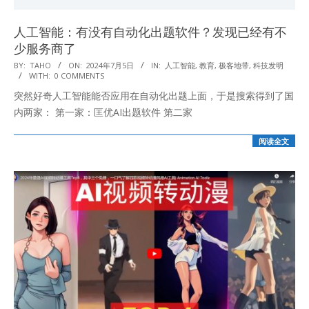
人工智能：有没有自动化出题软件？发现已经有不
少服务商了
2024-
BY:
TAHO
ON:
2024年7月5日
IN:
人工智能
,
教育
,
极客地带
,
科技发明
WITH:
0 COMMENTS
07-
突然好奇人工智能能否应用在自动化出题上面，于是搜索得到了国
05
内两家： 第一家：匡优AI出题软件 第二家
阅读全文