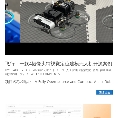
飞行：一款4摄像头纯视觉定位建模无人机开源案例
2024-
BY:
TAHO
ON:
2024年12月16日
IN:
人工智能
,
机器视觉
,
硬件
,
神经网络
,
科技发明
,
飞行
WITH:
0 COMMENTS
12-
项目名称和地址：A Fully Open-source and Compact Aerial Rob
16
阅读全文