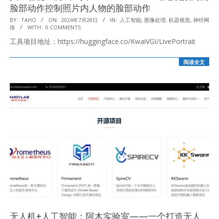
脸部动作控制照片内人物的脸部动作
2024-
BY:
TAHO
ON:
2024年7月28日
IN:
人工智能
,
图像处理
,
机器视觉
,
神经网
络
WITH:
0 COMMENTS
07-
工具项目地址：https://huggingface.co/KwaiVGI/LivePortrait
28
阅读全文
无人机+人工智能：阿木实验室——一个打造无人