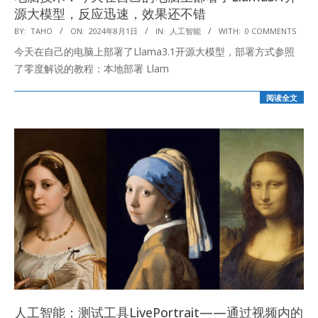
源大模型，反应迅速，效果还不错
2024-
BY:
TAHO
ON:
2024年8月1日
IN:
人工智能
WITH:
0 COMMENTS
08-
今天在自己的电脑上部署了Llama3.1开源大模型，部署方式参照
01
了零度解说的教程：本地部署 Llam
阅读全文
人工智能：测试工具LivePortrait——通过视频内的