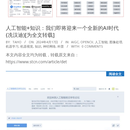
人工智能+知识：我们即将迎来一个全新的AI时代
(冼汉迪)[为全文转载]
2024-
BY:
TAHO
ON:
2024年4月17日
IN:
AIGC
,
OPENCV
,
人工智能
,
图像处理
,
机器学习
,
机器视觉
,
知识
,
神经网络
,
科普
WITH:
0 COMMENTS
04-
本文内容全文均为转载，转载原文来自：
17
https://www.stcn.com/article/det
阅读全文