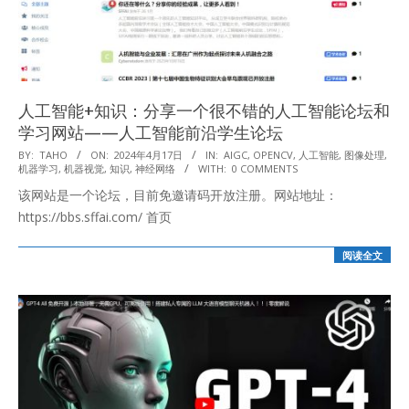
人工智能+知识：分享一个很不错的人工智能论坛和
学习网站——人工智能前沿学生论坛
2024-
BY:
TAHO
ON:
2024年4月17日
IN:
AIGC
,
OPENCV
,
人工智能
,
图像处理
,
机器学习
,
机器视觉
,
知识
,
神经网络
WITH:
0 COMMENTS
04-
该网站是一个论坛，目前免邀请码开放注册。网站地址：
17
https://bbs.sffai.com/ 首页
阅读全文