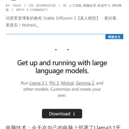
2024-
BY:
TAHO
ON:
2024年8月5日
IN:
人工智能
,
图像处理
,
机器学习
,
神经网
络
WITH:
0 COMMENTS
08-
仿照零度博客的教程 Stable Diffusion 3【真人模型】：更好看、
05
更真实！WuhaXL_
阅读全文
电脑技术：今天在自己的电脑上部署了Llama3.1开