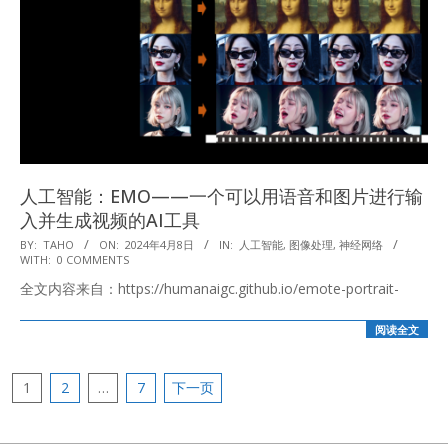
人工智能：EMO——一个可以用语音和图片进行输
入并生成视频的AI工具
2024-
BY:
TAHO
ON:
2024年4月8日
IN:
人工智能
,
图像处理
,
神经网络
WITH:
0 COMMENTS
04-
全文内容来自：https://humanaigc.github.io/emote-portrait-
08
阅读全文
文
1
2
…
7
下一页
章
分