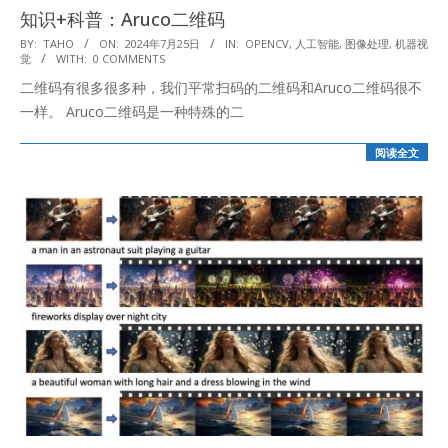
知识+科普：Aruco二维码
2024-
BY:
TAHO
ON:
2024年7月25日
IN:
OPENCV
,
人工智能
,
图像处理
,
机器视
觉
WITH:
0 COMMENTS
07-
二维码有很多很多种，我们平常扫码的二维码和Aruco二维码很不
25
一样。 Aruco二维码是一种特殊的二
阅读全文