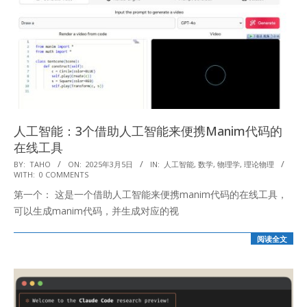
人工智能：3个借助人工智能来便携Manim代码的
在线工具
2025-
BY:
TAHO
ON:
2025年3月5日
IN:
人工智能
,
数学
,
物理学
,
理论物理
WITH:
0 COMMENTS
03-
第一个： 这是一个借助人工智能来便携manim代码的在线工具，
05
可以生成manim代码，并生成对应的视
阅读全文