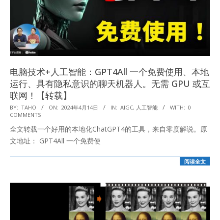
电脑技术+人工智能：GPT4All 一个免费使用、本地
运行、具有隐私意识的聊天机器人。无需 GPU 或互
联网！【转载】
2024-
BY:
TAHO
ON:
2024年4月14日
IN:
AIGC
,
人工智能
WITH:
0
COMMENTS
04-
全文转载一个好用的本地化ChatGPT4的工具，来自零度解说。原
14
文地址： GPT4All 一个免费使
阅读全文