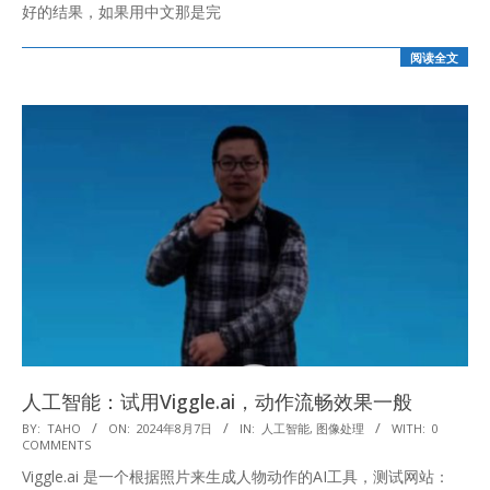
好的结果，如果用中文那是完
阅读全文
人工智能：试用Viggle.ai，动作流畅效果一般
2024-
BY:
TAHO
ON:
2024年8月7日
IN:
人工智能
,
图像处理
WITH:
0
COMMENTS
08-
Viggle.ai 是一个根据照片来生成人物动作的AI工具，测试网站：
07