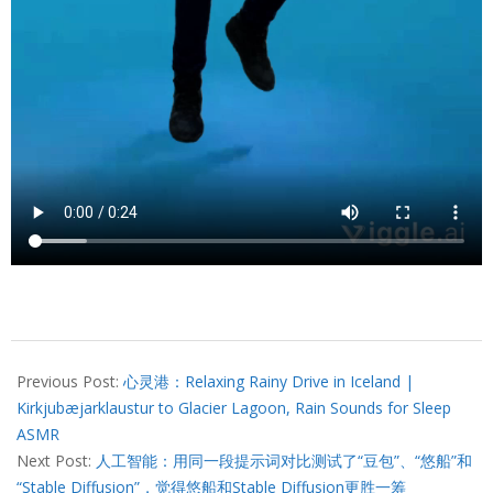
2024-
08-
Previous Post:
心灵港：Relaxing Rainy Drive in Iceland |
07
Kirkjubæjarklaustur to Glacier Lagoon, Rain Sounds for Sleep
ASMR
Next Post:
人工智能：用同一段提示词对比测试了“豆包”、“悠船”和
“Stable Diffusion”，觉得悠船和Stable Diffusion更胜一筹