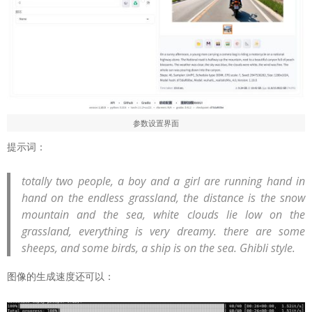
参数设置界面
提示词：
totally two people, a boy and a girl are running hand in
hand on the endless grassland, the distance is the snow
mountain and the sea, white clouds lie low on the
grassland, everything is very dreamy. there are some
sheeps, and some birds, a ship is on the sea. Ghibli style.
图像的生成速度还可以：