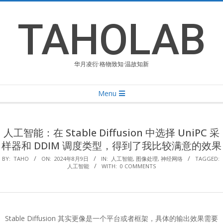
Skip
to
TAHOLAB
content
华月凌衍·格物致知·温故知新
Primary
Menu
Navigation
Menu
人工智能：在 Stable Diffusion 中选择 UniPC 采
样器和 DDIM 调度类型，得到了我比较满意的效果
BY:
TAHO
ON:
2024年8月9日
IN:
人工智能
,
图像处理
,
神经网络
TAGGED:
人工智能
WITH:
0 COMMENTS
Stable Diffusion 其实更像是一个平台或者框架，具体的输出效果需要