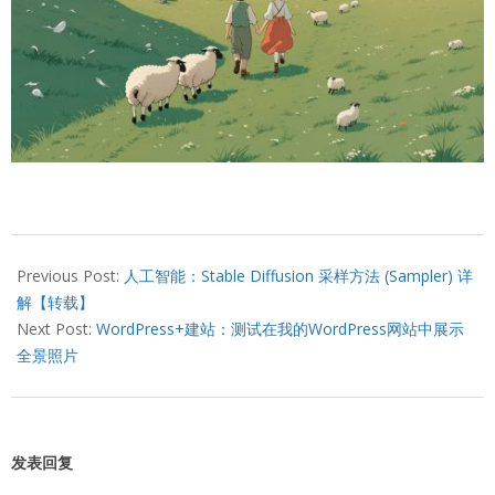
2024-
08-
Previous Post:
人工智能：Stable Diffusion 采样方法 (Sampler) 详
09
解【转载】
Next Post:
WordPress+建站：测试在我的WordPress网站中展示
全景照片
发表回复