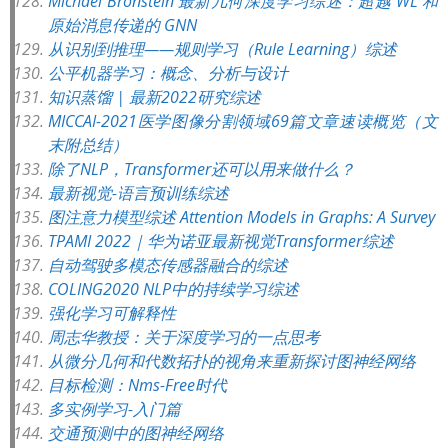
Michael Bronstein 最新几何深度学习综述：超越 WL 和
原始消息传递的 GNN
从识别到推理——规则学习（Rule Learning）综述
公平机器学习：概念、分析与设计
知识蒸馏 | 最新2022研究综述
MICCAI-2021医学图像分割领域69篇文章速读概览（文
末附总结）
除了NLP，Transformer还可以用来做什么？
最新视觉-语言预训练综述
图注意力模型综述 Attention Models in Graphs: A Survey
TPAMI 2022｜华为诺亚最新视觉Transformer综述
自动驾驶多模态传感器融合的综述
COLING2020 NLP中的持续学习综述
强化学习可解释性
周志华教授：关于深度学习的一点思考
从微分几何和代数拓扑的视角来重新探讨图神经网络
目标检测：Nms-Free时代
多实例学习-入门篇
交通预测中的图神经网络