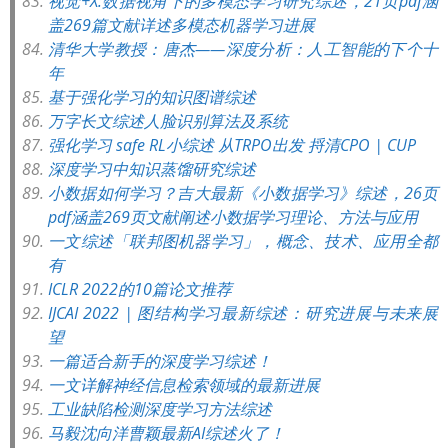
视觉+X:数据视角下的多模态学习研究综述，21页pdf涵
盖269篇文献详述多模态机器学习进展
清华大学教授：唐杰——深度分析：人工智能的下个十
年
基于强化学习的知识图谱综述
万字长文综述人脸识别算法及系统
强化学习 safe RL小综述 从TRPO出发 捋清CPO | CUP
深度学习中知识蒸馏研究综述
小数据如何学习？吉大最新《小数据学习》综述，26页
pdf涵盖269页文献阐述小数据学习理论、方法与应用
一文综述「联邦图机器学习」，概念、技术、应用全都
有
ICLR 2022的10篇论文推荐
IJCAI 2022 | 图结构学习最新综述：研究进展与未来展
望
一篇适合新手的深度学习综述！
一文详解神经信息检索领域的最新进展
工业缺陷检测深度学习方法综述
马毅沈向洋曹颖最新AI综述火了！