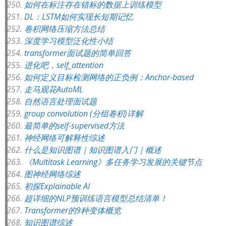
如何在标注存在错标的数据上训练模型
DL：LSTM如何实现长短期记忆
卷积网络压缩方法总结
深度学习模型泛化性小结
transformer面试题的简单回答
进化吧，self_attention
如何定义目标检测网络的正负例：Anchor-based
走马观花AutoML
自然语言处理面试题
group convolution (分组卷积)详解
最简单的self-supervised方法
神经网络可解释性综述
什么是知识图谱｜知识图谱入门｜概述
《Multitask Learning》多任务学习发展的关键节点
图神经网络综述
初探Explainable AI
超详细的NLP预训练语言模型总结清单！
Transformer的9种变体概览
知识图谱综述