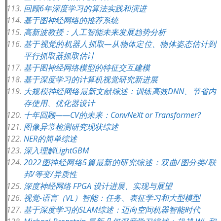
回顾6年深度学习的算法实践和演进
基于图神经网络的推荐系统
高新波教授：人工智能未来发展趋势分析
基于视觉的机器人抓取—从物体定位、物体姿态估计到
平行抓取器抓取估计
基于图神经网络模型的特征交互建模
基于深度学习的计算机视觉研究新进展
大规模神经网络最新文献综述：训练高效DNN、节省内
存使用、优化器设计
十年回顾——CV的未来：ConvNeXt or Transformer?
图像异常检测研究现状综述
NER的简单综述
深入理解LightGBM
2022图神经网络5篇最新的研究综述：双曲/图分类/联
邦/等变/异质性
深度神经网络 FPGA 设计进展、实现与展望
视觉-语言（VL）智能：任务、表征学习和大型模型
基于深度学习的SLAM综述：迈向空间机器智能时代