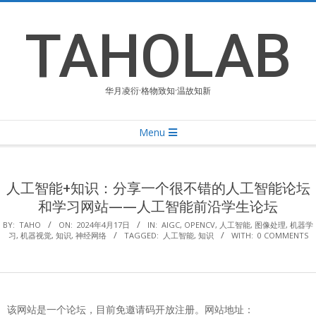
Skip
to
TAHOLAB
content
华月凌衍·格物致知·温故知新
Primary
Menu
Navigation
Menu
人工智能+知识：分享一个很不错的人工智能论坛
和学习网站——人工智能前沿学生论坛
BY:
TAHO
ON:
2024年4月17日
IN:
AIGC
,
OPENCV
,
人工智能
,
图像处理
,
机器学
习
,
机器视觉
,
知识
,
神经网络
TAGGED:
人工智能
,
知识
WITH:
0 COMMENTS
该网站是一个论坛，目前免邀请码开放注册。网站地址：