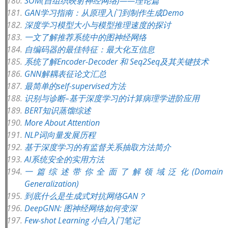
SOM(自组织映射神经网络)——理论篇
GAN学习指南：从原理入门到制作生成Demo
深度学习模型大小与模型推理速度的探讨
一文了解推荐系统中的图神经网络
自编码器的最佳特征：最大化互信息
系统了解Encoder-Decoder 和 Seq2Seq及其关键技术
GNN解耦表征论文汇总
最简单的self-supervised方法
识别与诊断–基于深度学习的计算病理学进阶应用
BERT知识蒸馏综述
More About Attention
NLP词向量发展历程
基于深度学习的有监督关系抽取方法简介
AI系统安全的实用方法
一篇综述带你全面了解领域泛化(Domain
Generalization)
到底什么是生成式对抗网络GAN？
DeepGNN: 图神经网络如何变深
Few-shot Learning 小白入门笔记