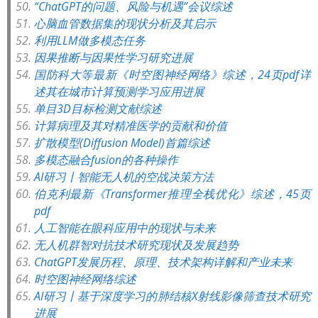
“ChatGPT的问题、风险与机遇”会议综述
心脑血管数据集的现状分析及其启示
利用LLM做多模态任务
因果推断与因果性学习研究进展
国防科大等最新《时空图神经网络》综述，24页pdf详
述其在城市计算预测学习应用进展
单目3D目标检测文献综述
计算病理及其对精准医学的贡献和价值
扩散模型(Diffusion Model)首篇综述
多模态融合fusion的各种操作
AI研习丨智能无人机的空战决策方法
伯克利最新《Transformer推理全栈优化》综述，45页
pdf
人工智能在眼科应用中的现状与未来
无人机群智对抗技术研究现状及发展趋势
ChatGPT发展历程、原理、技术架构详解和产业未来
时空图神经网络综述
AI研习丨基于深度学习的肺结核X射线影像筛查技术研究
进展