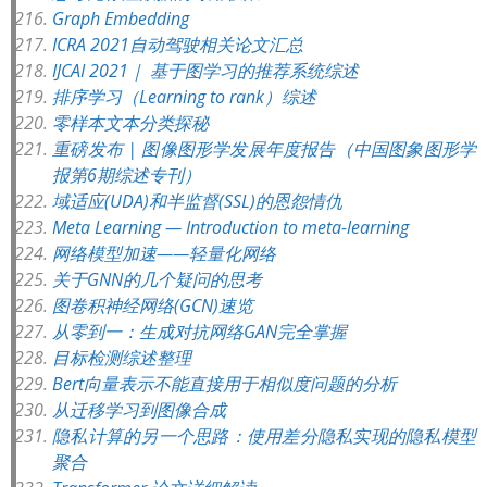
Graph Embedding
ICRA 2021自动驾驶相关论文汇总
IJCAI 2021｜ 基于图学习的推荐系统综述
排序学习（Learning to rank）综述
零样本文本分类探秘
重磅发布 | 图像图形学发展年度报告（中国图象图形学
报第6期综述专刊）
域适应(UDA)和半监督(SSL)的恩怨情仇
Meta Learning — Introduction to meta-learning
网络模型加速——轻量化网络
关于GNN的几个疑问的思考
图卷积神经网络(GCN)速览
从零到一：生成对抗网络GAN完全掌握
目标检测综述整理
Bert向量表示不能直接用于相似度问题的分析
从迁移学习到图像合成
隐私计算的另一个思路：使用差分隐私实现的隐私模型
聚合