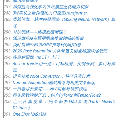
知识图谱综述
如何提高强化学习算法模型泛化能力初探
3W字长文带你轻松入门视觉transformer
类脑运算：脉冲神经网络（Spiking Neural Network）叙
述
对抗训练——终极数据增强？
浅谈微信AI在通用图像搜索领域的探索
贝叶斯神经网络BNN(推导+代码实现)
2020 Pose Estimation人体骨骼关键点检测综述笔记
多目标跟踪（MOT）入门
Anchor-free应用一览：目标检测、实例分割、多目标跟
踪
语音转换Voice Conversion：特征分离技术
Domain Adaptation基础概念与相关文章解读
一日看尽长安花——NLP可解释研究梳理
损失函数理解汇总，结合PyTorch和TensorFlow2
点云距离度量：完全解析EMD距离(Earth Mover’s
Distance)
One Shot NAS总结