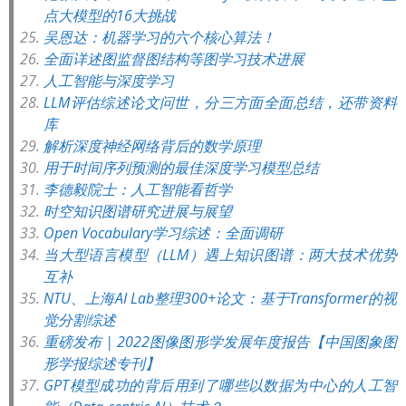
点大模型的16大挑战
吴恩达：机器学习的六个核心算法！
全面详述图监督图结构等图学习技术进展
人工智能与深度学习
LLM评估综述论文问世，分三方面全面总结，还带资料
库
解析深度神经网络背后的数学原理
用于时间序列预测的最佳深度学习模型总结
李德毅院士：人工智能看哲学
时空知识图谱研究进展与展望
Open Vocabulary学习综述：全面调研
当大型语言模型（LLM）遇上知识图谱：两大技术优势
互补
NTU、上海AI Lab整理300+论文：基于Transformer的视
觉分割综述
重磅发布 | 2022图像图形学发展年度报告【中国图象图
形学报综述专刊】
GPT模型成功的背后用到了哪些以数据为中心的人工智