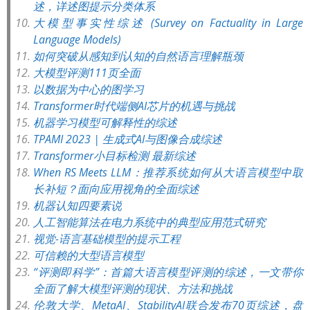
述，详述图提示分类体系
大模型事实性综述 (Survey on Factuality in Large
Language Models)
如何突破从感知到认知的自然语言理解瓶颈
大模型评测111页全面
以数据为中心的图学习
Transformer时代端侧AI芯片的机遇与挑战
机器学习模型可解释性的综述
TPAMI 2023 | 生成式AI与图像合成综述
Transformer小目标检测 最新综述
When RS Meets LLM：推荐系统如何从大语言模型中取
长补短？面向应用视角的全面综述
机器认知四要素说
人工智能算法在电力系统中的典型应用范式研究
视觉-语言基础模型的提示工程
可信赖的大型语言模型
“评测即科学”：首篇大语言模型评测的综述，一文带你
全面了解大模型评测的现状、方法和挑战
伦敦大学、MetaAI、StabilityAI联合发布70页综述，盘