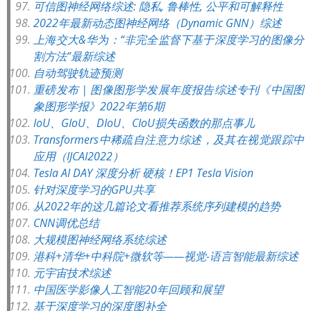
可信图神经网络综述: 隐私, 鲁棒性, 公平和可解释性
2022年最新动态图神经网络（Dynamic GNN）综述
上海交大&华为：“非完全监督下基于深度学习的图像分
割方法”最新综述
自动驾驶轨迹预测
重磅发布 | 图像图形学发展年度报告综述专刊《中国图
象图形学报》2022年第6期
IoU、GIoU、DIoU、CIoU损失函数的那点事儿
Transformers中稀疏自注意力综述，及其在视觉跟踪中
应用（IJCAI2022）
Tesla AI DAY 深度分析 硬核！EP1 Tesla Vision
针对深度学习的GPU共享
从2022年的这几篇论文看推荐系统序列建模的趋势
CNN调优总结
大规模图神经网络系统综述
港科+清华+中科院+微软等——视觉-语言智能最新综述
元宇宙技术综述
中国医学影像人工智能20年回顾和展望
基于深度学习的深度图补全