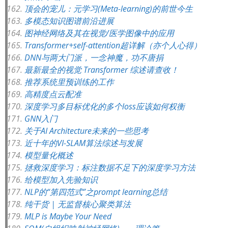
顶会的宠儿：元学习(Meta-learning)的前世今生
多模态知识图谱前沿进展
图神经网络及其在视觉/医学图像中的应用
Transformer+self-attention超详解（亦个人心得）
DNN与两大门派，一念神魔，功不唐捐
最新最全的视觉 Transformer 综述请查收！
推荐系统里预训练的工作
高精度点云配准
深度学习多目标优化的多个loss应该如何权衡
GNN入门
关于AI Architecture未来的一些思考
近十年的VI-SLAM算法综述与发展
模型量化概述
拯救深度学习：标注数据不足下的深度学习方法
给模型加入先验知识
NLP的“第四范式”之prompt learning总结
纯干货 | 无监督核心聚类算法
MLP is Maybe Your Need