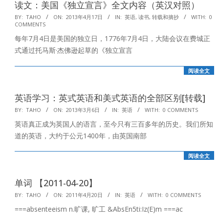
读文：美国《独立宣言》全文内容（英汉对照）
2013-
BY:
TAHO
ON:
2013年4月17日
IN:
英语
,
读书
,
转载和摘抄
WITH:
0
COMMENTS
04-
每年7月4日是美国的独立日，1776年7月4日，大陆会议在费城正
17
式通过托马斯·杰佛逊起草的《独立宣言
阅读全文
英语学习：英式英语和美式英语的全部区别[转载]
2013-
BY:
TAHO
ON:
2013年3月6日
IN:
英语
WITH:
0 COMMENTS
03-
英语真正成为英国人的语言，至今只有三百多年的历史。我们所知
06
道的英语，大约于公元1400年，由英国南部
阅读全文
单词 【2011-04-20】
2011-
BY:
TAHO
ON:
2011年4月20日
IN:
英语
WITH:
0 COMMENTS
04-
===absenteeism n.旷课, 旷工 &AbsEn5ti:Iz(E)m ===ac
20