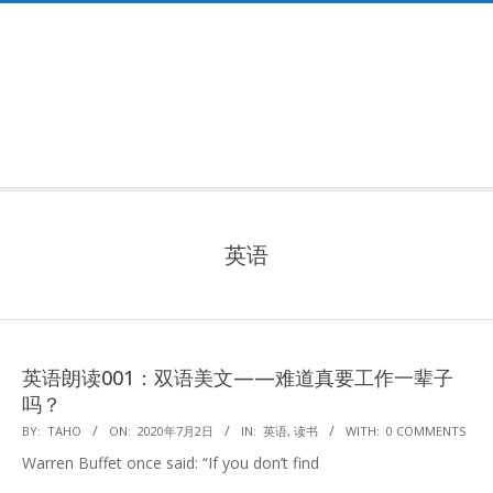
Primary
Navigation
Menu
英语
英语朗读001：双语美文——难道真要工作一辈子
吗？
2020-
BY:
TAHO
ON:
2020年7月2日
IN:
英语
,
读书
WITH:
0 COMMENTS
07-
Warren Buffet once said: “If you don’t find
02