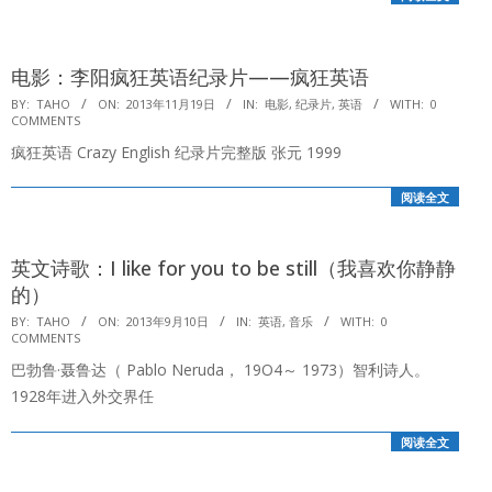
电影：李阳疯狂英语纪录片——疯狂英语
2013-
BY:
TAHO
ON:
2013年11月19日
IN:
电影
,
纪录片
,
英语
WITH:
0
COMMENTS
11-
疯狂英语 Crazy English 纪录片完整版 张元 1999
19
阅读全文
英文诗歌：I like for you to be still（我喜欢你静静
的）
2013-
BY:
TAHO
ON:
2013年9月10日
IN:
英语
,
音乐
WITH:
0
COMMENTS
09-
巴勃鲁·聂鲁达（ Pablo Neruda， 19O4～ 1973）智利诗人。
10
1928年进入外交界任
阅读全文