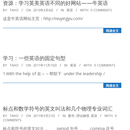
资源：学习英美英语不同的好网站——牛英语
2013-
BY:
TAHO
ON:
2013年3月6日
IN:
英语
WITH:
0 COMMENTS
03-
这是牛英语网站主页：http://niuyingyu.com/
06
阅读全文
学习：一些英语的固定句型
2011-
BY:
TAHO
ON:
2011年11月15日
IN:
英语
WITH:
0 COMMENTS
11-
1.With the help of 在～～帮助下 under the leadership /
15
阅读全文
标点和数学符号的英文叫法和几个物理专业词汇
2011-
BY:
TAHO
ON:
2011年3月21日
IN:
数学
,
理论物理
,
英语
WITH:
0
COMMENTS
03-
标点和符号的英文叫法 ． period 句号 ， comma 逗号
21