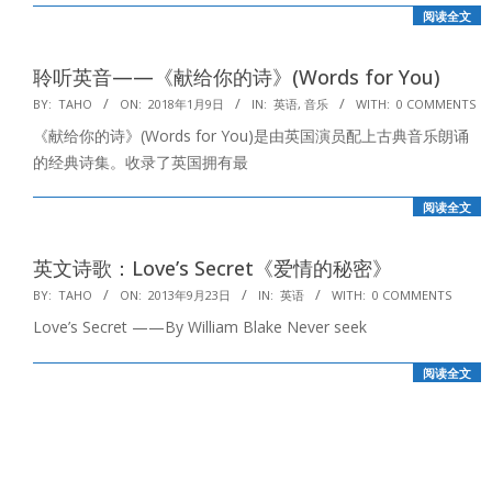
阅读全文
聆听英音——《献给你的诗》(Words for You)
2018-
BY:
TAHO
ON:
2018年1月9日
IN:
英语
,
音乐
WITH:
0 COMMENTS
01-
《献给你的诗》(Words for You)是由英国演员配上古典音乐朗诵
09
的经典诗集。收录了英国拥有最
阅读全文
英文诗歌：Love’s Secret《爱情的秘密》
2013-
BY:
TAHO
ON:
2013年9月23日
IN:
英语
WITH:
0 COMMENTS
09-
Love’s Secret ——By William Blake Never seek
23
阅读全文