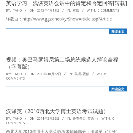
英语学习：浅谈英语会话中的肯定和否定回答[转载]
2013-
BY:
TAHO
ON:
2013年4月11日
IN:
英语
WITH:
0 COMMENTS
04-
转载自：http://www.ggzx.net/ky/ShowArticle.asp?Article
11
阅读全文
视频：奥巴马罗姆尼第二场总统候选人辩论全程
（字幕版）
2012-
BY:
TAHO
ON:
2012年10月22日
IN:
英语
,
视频
WITH:
0
COMMENTS
10-
22
阅读全文
汉译英（2010西北大学博士英语考试试题）
2011-
BY:
TAHO
ON:
2011年3月25日
IN:
备查条目
,
英语
WITH:
0
COMMENTS
03-
西北大学2010年博士入学英语考试翻译部分：汉译英（10分）
25