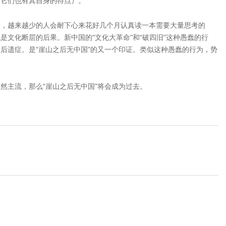
，它们也有其自身的特点）。
片，越来越少的人会耐下心来花好几个月认真读一本需要大量思考的
文化断层的后果。新中国的“文化大革命”和“破四旧”这种愚蠢的行
后遗症。是“崖山之后无中国”的又一个印证。类似这种愚蠢的行为，势
然主流，那么“崖山之后无中国”将会成为过去。