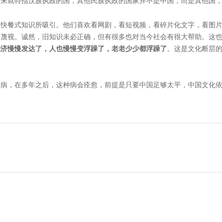
本来就特指汉族执政的国，其他民族执政的国家并不是中国，而是其他国
被快餐式知识所吸引。他们喜欢看网剧，看短视频，看碎片化文字，看图
蔑视。诚然，旧知识未必正确，但有很多也对当今社会有很大帮助。这也是
经济慢慢发达了，人也慢慢变浮躁了，老老少少都浮躁了
。这是文化断层的
病，在多年之后，这种病会痊愈，前提是只要中国足够太平，中国文化依