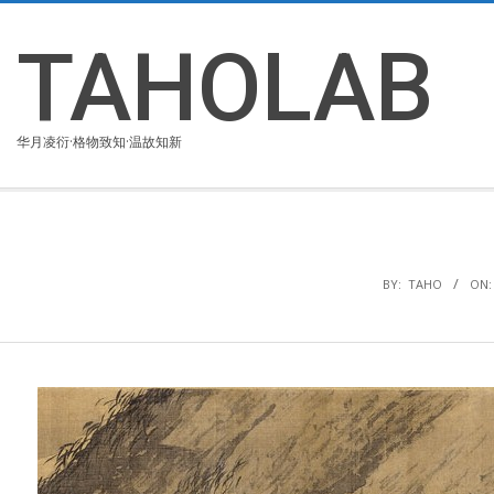
Skip
to
TAHOLAB
content
华月凌衍·格物致知·温故知新
BY:
TAHO
ON: