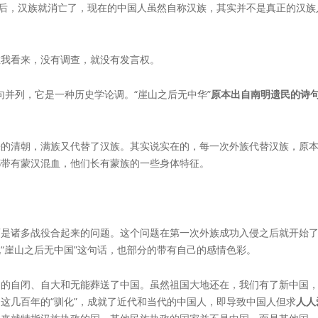
战后，汉族就消亡了，现在的中国人虽然自称汉族，其实并不是真正的汉
在我看来，没有调查，就没有发言权。
一句并列，它是一种历史学论调。“崖山之后无中华”
原本出自南明遗民的诗
来的清朝，满族又代替了汉族。其实说实在的，每一次外族代替汉族，原
都带有蒙汉混血，他们长有蒙族的一些身体特征。
而是诸多战役合起来的问题。这个问题在第一次外族成功入侵之后就开始
“崖山之后无中国”这句话，也部分的带有自己的感情色彩。
朝的自闭、自大和无能葬送了中国。虽然祖国大地还在，我们有了新中国
这几百年的“驯化”，成就了近代和当代的中国人，即导致中国人但求
人人