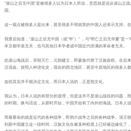
“崖山之后无中国”是被很多人以为日本人所说，意思就是说从崖山之
国。
这一观点被很多人提出来，甚至很多不明就里的中国人还表示支持。
我查后知道，“崖山之后无中国（或“华”）” ，与“明亡之后无华夏”是
本京都学派无关，也与其他日本学者或中国近代排满的革命者无关。
此崖山海战后，宋朝灭亡，元朝建立，即蒙族代替了汉族政权。在后
汉混血。按照人种进化史，现在的西北地区，甚至中原地区的很多人
血统其实并不能决定文化，而日本人说的，正是指文化。
我认为，日本人说的有部分的道理，但是这并不是崖山战役的问题，
的时期。换句话说，从那时开始，中国开始有了内外的海战。日本人说
而最要命的就是近代的各种战争，即鸦片战争之后的各种战争。清王
到新中国建立这一段时间，汉族文化在被某种程度上已经被边缘化了，