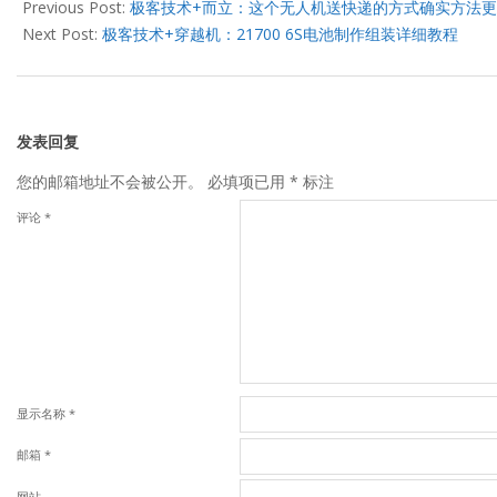
03-
Previous Post:
极客技术+而立：这个无人机送快递的方式确实方法
21
Next Post:
极客技术+穿越机：21700 6S电池制作组装详细教程
发表回复
您的邮箱地址不会被公开。
必填项已用
*
标注
评论
*
显示名称
*
邮箱
*
网站