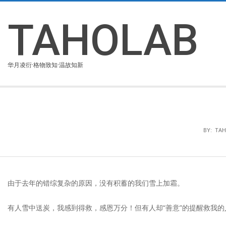
Skip
to
TAHOLAB
content
华月凌衍·格物致知·温故知新
BY:
TA
由于去年的错综复杂的原因，没有积蓄的我们雪上加霜。
有人雪中送炭，我感到得救，感恩万分！但有人却“善意”的提醒救我的人