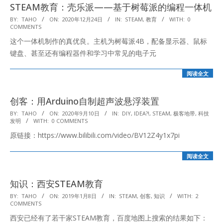
STEAM教育：壳乐派——基于树莓派的编程一体机
2020-
BY:
TAHO
ON:
2020年12月24日
IN:
STEAM
,
教育
WITH:
0
COMMENTS
12-
这个一体机制作的真优良。主机为树莓派4B，配备显示器、鼠标
24
键盘、甚至还有编程器件和学习中常见的电子元
阅读全文
创客：用Arduino自制超声波悬浮装置
2020-
BY:
TAHO
ON:
2020年9月10日
IN:
DIY
,
IDEA?!
,
STEAM
,
极客地带
,
科技
发明
WITH:
0 COMMENTS
09-
原链接：https://www.bilibili.com/video/BV12Z4y1x7pi
10
阅读全文
知识：西安STEAM教育
2019-
BY:
TAHO
ON:
2019年1月8日
IN:
STEAM
,
创客
,
知识
WITH:
2
COMMENTS
01-
西安已经有了若干家STEAM教育，百度地图上搜索的结果如下：
08