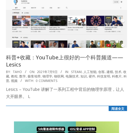
科普+收藏：YouTube上很好的一个科普频道——
Lesics
2021-
BY:
TAHO
ON:
2021年7月9日
IN:
STEAM
,
人工智能
,
创客
,
建模
,
技术
,
收
藏
,
教程
,
数学
,
极客地带
,
物理学
,
物联网
,
电脑技术
,
知识
,
硬件
,
科技发明
,
科教片
,
科
07-
普
,
视频
WITH:
0 COMMENTS
09
Lesics – YouTube 讲解了一系列工程中背后的物理学原理，让人
大开眼界。 L
阅读全文