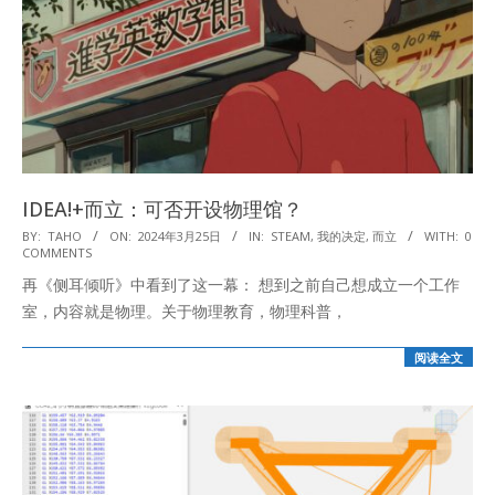
IDEA!+而立：可否开设物理馆？
2024-
BY:
TAHO
ON:
2024年3月25日
IN:
STEAM
,
我的决定
,
而立
WITH:
0
COMMENTS
03-
再《侧耳倾听》中看到了这一幕： 想到之前自己想成立一个工作
25
室，内容就是物理。关于物理教育，物理科普，
阅读全文