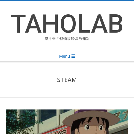
Skip
to
TAHOLAB
content
华月凌衍·格物致知·温故知新
Primary
Menu
Navigation
Menu
STEAM