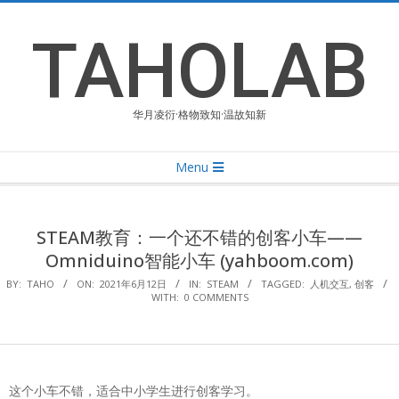
Skip
to
TAHOLAB
content
华月凌衍·格物致知·温故知新
Primary
Menu
Navigation
Menu
STEAM教育：一个还不错的创客小车——
Omniduino智能小车 (yahboom.com)
BY:
TAHO
ON:
2021年6月12日
IN:
STEAM
TAGGED:
人机交互
,
创客
WITH:
0 COMMENTS
这个小车不错，适合中小学生进行创客学习。