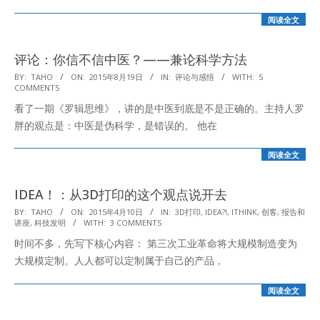
阅读全文
评论：你信不信中医？——兼论科学方法
2015-
BY:
TAHO
ON:
2015年8月19日
IN:
评论与感悟
WITH:
5
COMMENTS
08-
看了一期《罗辑思维》，讲的是中医到底是不是正确的。主持人罗
19
胖的观点是：中医是伪科学，是错误的。 他在
阅读全文
IDEA！：从3D打印的这个观点说开去
2015-
BY:
TAHO
ON:
2015年4月10日
IN:
3D打印
,
IDEA?!
,
ITHINK
,
创客
,
报告和
讲座
,
科技发明
WITH:
3 COMMENTS
04-
时间不多，先写下核心内容： 第三次工业革命将大规模制造变为
10
大规模定制。人人都可以定制属于自己的产品，
阅读全文