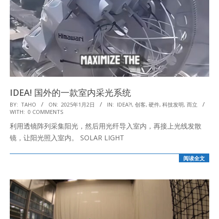
IDEA! 国外的一款室内采光系统
2025-
BY:
TAHO
ON:
2025年1月2日
IN:
IDEA?!
,
创客
,
硬件
,
科技发明
,
而立
WITH:
0 COMMENTS
01-
利用透镜阵列采集阳光，然后用光纤导入室内，再接上光线发散
02
镜，让阳光照入室内。 SOLAR LIGHT
阅读全文