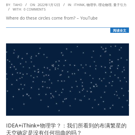
2022-
BY:
TAHO
ON:
2022年1月12日
IN:
ITHINK
,
物理学
,
理论物理
,
量子引力
WITH:
0 COMMENTS
01-
Where do these circles come from? – YouTube
12
阅读全文
IDEA+iThink+物理学？：我们所看到的布满繁星的
天空确定是没有任何扭曲的吗？