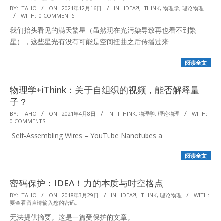
2021-
BY:
TAHO
ON:
2021年12月16日
IN:
IDEA?!
,
ITHINK
,
物理学
,
理论物理
WITH:
0 COMMENTS
12-
我们抬头看见的满天繁星（虽然现在光污染导致再也看不到繁
16
星），这些星光有没有可能是空间扭曲之后传播过来
阅读全文
物理学+iThink：关于自组织的视频，能否解释量
子？
2021-
BY:
TAHO
ON:
2021年4月8日
IN:
ITHINK
,
物理学
,
理论物理
WITH:
0 COMMENTS
04-
Self-Assembling Wires – YouTube Nanotubes a
08
阅读全文
密码保护：IDEA！力的本质与时空格点
2018-
BY:
TAHO
ON:
2018年3月29日
IN:
IDEA?!
,
ITHINK
,
理论物理
WITH:
要查看留言请输入您的密码。
03-
无法提供摘要。这是一篇受保护的文章。
29