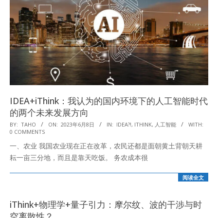
IDEA+iThink：我认为的国内环境下的人工智能时代
的两个未来发展方向
2023-
BY:
TAHO
ON:
2023年6月8日
IN:
IDEA?!
,
ITHINK
,
人工智能
WITH:
0 COMMENTS
06-
一、农业 我国农业现在正在改革，农民还都是面朝黄土背朝天耕
08
耘一亩三分地，而且是靠天吃饭。 务农成本很
阅读全文
iThink+物理学+量子引力：摩尔纹、波的干涉与时
空离散性？