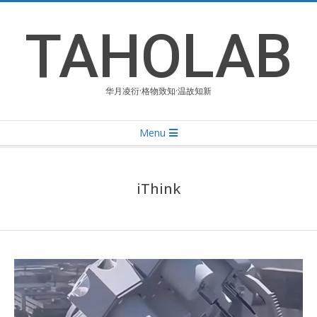
Skip
to
TAHOLAB
content
华月凌衍·格物致知·温故知新
Primary
Menu
Navigation
Menu
iThink