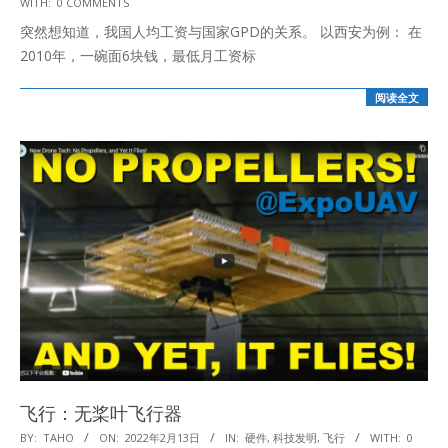
WITH:
0 COMMENTS
09-
突然想知道，我国人均工资与国家GPD的关系。 以西安为例： 在
11
2010年，一碗面6块钱，最低月工资标
阅读全文
飞行：无桨叶飞行器
2022-
BY:
TAHO
ON:
2022年2月13日
IN:
硬件
,
科技发明
,
飞行
WITH:
0