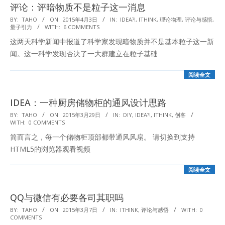
评论：评暗物质不是粒子这一消息
2015-
BY:
TAHO
ON:
2015年4月3日
IN:
IDEA?!
,
ITHINK
,
理论物理
,
评论与感悟
,
量子引力
WITH:
6 COMMENTS
04-
这两天科学新闻中报道了科学家发现暗物质并不是基本粒子这一新
03
闻。这一科学发现否决了一大群建立在粒子基础
阅读全文
IDEA：一种厨房储物柜的通风设计思路
2015-
BY:
TAHO
ON:
2015年3月29日
IN:
DIY
,
IDEA?!
,
ITHINK
,
创客
WITH:
0 COMMENTS
03-
简而言之，每一个储物柜顶部都带通风风扇。 请切换到支持
29
HTML5的浏览器观看视频
阅读全文
QQ与微信有必要各司其职吗
2015-
BY:
TAHO
ON:
2015年3月7日
IN:
ITHINK
,
评论与感悟
WITH:
0
COMMENTS
03-