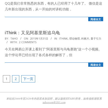
QQ是我们非常熟悉的东西，有的人已经用了十几年了。 微信是这
07
几年新出现的东西，从一开始的对讲机功能，
阅读全文
iThink：又见阿基里斯追乌龟
2015-
BY:
TAHO
ON:
2015年1月31日
IN:
ITHINK
,
理论物理
,
科教片
,
量子引力
WITH:
2 COMMENTS
01-
今天在网易公开课上看到了“阿基里斯与乌龟赛跑”这一个小视频。
31
这个悖论早已经出现了各式各样的解答了，但
阅读全文
文
1
2
下一页
章
分
页
本站自2008年至2026年内容若未加说明，默认版权归TAHO所有，如有侵权请联系
tahoroom@163.com