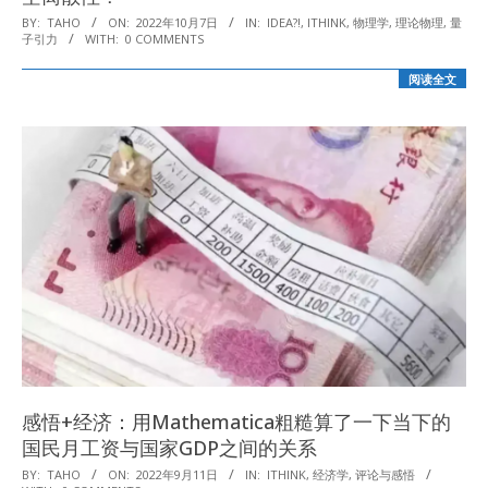
2022-
BY:
TAHO
ON:
2022年10月7日
IN:
IDEA?!
,
ITHINK
,
物理学
,
理论物理
,
量
子引力
WITH:
0 COMMENTS
10-
07
阅读全文
感悟+经济：用Mathematica粗糙算了一下当下的
国民月工资与国家GDP之间的关系
2022-
BY:
TAHO
ON:
2022年9月11日
IN:
ITHINK
,
经济学
,
评论与感悟