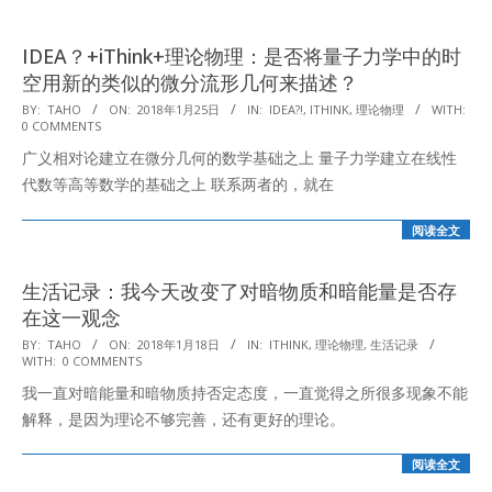
IDEA？+iThink+理论物理：是否将量子力学中的时
空用新的类似的微分流形几何来描述？
2018-
BY:
TAHO
ON:
2018年1月25日
IN:
IDEA?!
,
ITHINK
,
理论物理
WITH:
0 COMMENTS
01-
广义相对论建立在微分几何的数学基础之上 量子力学建立在线性
25
代数等高等数学的基础之上 联系两者的，就在
阅读全文
生活记录：我今天改变了对暗物质和暗能量是否存
在这一观念
2018-
BY:
TAHO
ON:
2018年1月18日
IN:
ITHINK
,
理论物理
,
生活记录
WITH:
0 COMMENTS
01-
我一直对暗能量和暗物质持否定态度，一直觉得之所很多现象不能
18
解释，是因为理论不够完善，还有更好的理论。
阅读全文