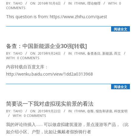
2016-
BY:
TAHO
ON:
2016年10月6日
IN:
ITHINK
,
理论物理
WITH:
0
COMMENTS
10-
This question is from: https://www.zhihu.com/quest
06
阅读全文
备查：中国新能源企业30强[转载]
2015-
BY:
TAHO
ON:
2015年9月24日
IN:
ITHINK
,
备查条目
,
新能源
,
而立
WITH:
0 COMMENTS
09-
内容转载自百度文库：
24
http://wenku.baidu.com/view/1dd2a0313968
阅读全文
简要说一下我对虚拟现实前景的看法
2015-
BY:
TAHO
ON:
2015年9月22日
IN:
ITHINK
,
创客
,
报告和讲座
,
科技发明
WITH:
0 COMMENTS
09-
我的评论待插入…… 可以做虚拟建筑漫游，景点漫游等产品，（比
22
如介绍小区、户型，比如让佩戴者假扮骑行者