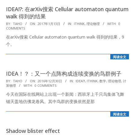
IDEA!?: 在arXiv搜索 Cellular automaton quantum
walk 得到的结果
2017-
BY:
TAHO
ON:
2017年1月13日
IN:
ITHINK
,
理论物理
WITH:
0
COMMENTS
01-
在arXiv搜索 Cellular automaton quantum walk 得到的结果，9
13
个。
阅读全文
IDEA！？：又一个点阵构成连续变换的鸟群例子
2016-
BY:
TAHO
ON:
2016年12月30日
IN:
IDEA?!
,
ITHINK
,
数学
,
理论物理
,
计
算物理
WITH:
0 COMMENTS
12-
今天在国际在线网站上出现一个新闻：西班牙上千只鸟集体飞舞
30
铺天盖地仿佛龙卷风。其中鸟群的变换依然是那
阅读全文
Shadow blister effect