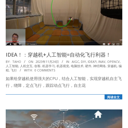
IDEA！：穿越机+人工智能=自动化飞行利器！
2023-
BY:
TAHO
ON:
2023年11月24日
IN:
AIGC
,
DIY
,
IDEA?!
,
INAV
,
OPENCV
,
人工智能
,
人机交互
,
创客
,
机器学习
,
机器视觉
,
电脑技术
,
硬件
,
神经网络
,
穿越机
,
编
11-
程
,
飞行
WITH:
0 COMMENTS
24
如果给穿越机使用强大的CPU，结合人工智能，实现穿越机自主飞
行，绕障，定点飞行，跟踪动点飞行，自主花
阅读全文