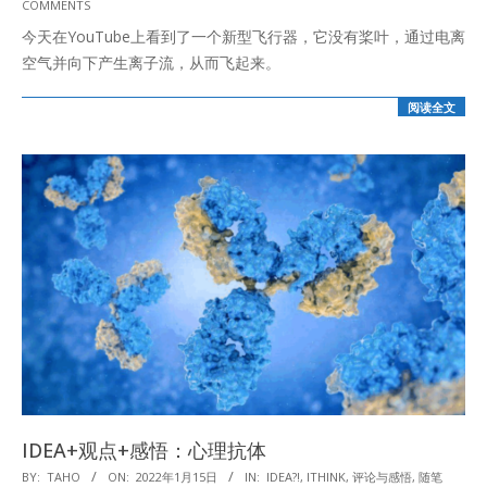
COMMENTS
02-
今天在YouTube上看到了一个新型飞行器，它没有桨叶，通过电离
13
空气并向下产生离子流，从而飞起来。
阅读全文
IDEA+观点+感悟：心理抗体
2022-
BY:
TAHO
ON:
2022年1月15日
IN:
IDEA?!
,
ITHINK
,
评论与感悟
,
随笔