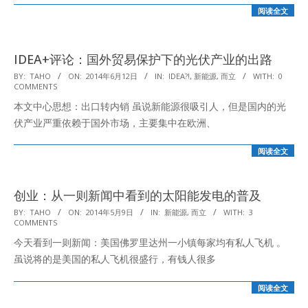
阅读全文
IDEA+评论：国外贸易保护下的光伏产业的出路
2014-
BY:
TAHO
ON:
2014年6月12日
IN:
IDEA?!
,
新能源
,
而立
WITH:
0
COMMENTS
06-
本文中心思想：出口转内销 虽说新能源很吸引人，但是国内的光
12
伏产业严重依赖于国外市场，主要集中在欧洲、
阅读全文
创业：从一则新闻中看到的太阳能发电的普及
2014-
BY:
TAHO
ON:
2014年5月9日
IN:
新能源
,
而立
WITH:
3
COMMENTS
05-
今天看到一则新闻：美国佛罗里达州一小镇每家均有私人飞机 。
09
虽说将的是美国的私人飞机很盛行，有钱人很多
阅读全文