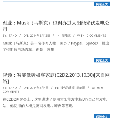
阅读全文
创业：Musk（马斯克）也创办过太阳能光伏发电公
司
2014-
BY:
TAHO
ON:
2014年6月12日
IN:
新能源
WITH:
0 COMMENTS
06-
Musk（马斯克）是一名传奇人物，创办了Paypal、SpaceX，推出
12
了特斯拉电动汽车。但是，没想
阅读全文
视频：智能低碳极客家庭(C2D2,2013.10.30)[来自网
络]
2014-
BY:
TAHO
ON:
2014年5月4日
IN:
报告和讲座
,
新能源
WITH:
0
COMMENTS
05-
在C2D2创客会上，这里讲述了使用太阳能发电板DIY自己的发电
04
站。他使用的大概是离网发电，即自带蓄电
阅读全文