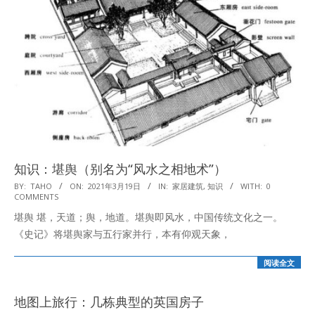
知识：堪舆（别名为“风水之相地术”）
2021-
BY:
TAHO
ON:
2021年3月19日
IN:
家居建筑
,
知识
WITH:
0
COMMENTS
03-
堪舆 堪，天道；舆，地道。堪舆即风水，中国传统文化之一。
19
《史记》将堪舆家与五行家并行，本有仰观天象，
阅读全文
地图上旅行：几栋典型的英国房子