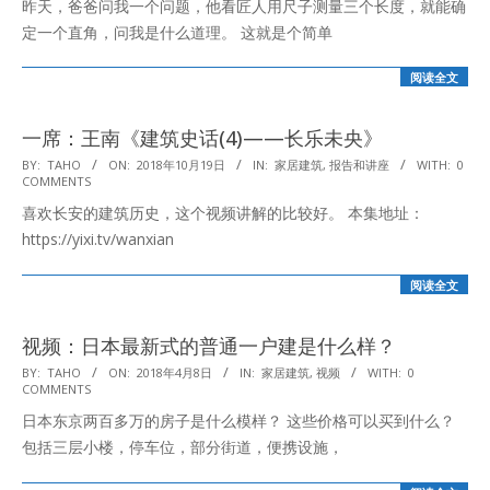
昨天，爸爸问我一个问题，他看匠人用尺子测量三个长度，就能确
20
定一个直角，问我是什么道理。 这就是个简单
阅读全文
一席：王南《建筑史话(4)——长乐未央》
2018-
BY:
TAHO
ON:
2018年10月19日
IN:
家居建筑
,
报告和讲座
WITH:
0
COMMENTS
10-
喜欢长安的建筑历史，这个视频讲解的比较好。 本集地址：
19
https://yixi.tv/wanxian
阅读全文
视频：日本最新式的普通一户建是什么样？
2018-
BY:
TAHO
ON:
2018年4月8日
IN:
家居建筑
,
视频
WITH:
0
COMMENTS
04-
日本东京两百多万的房子是什么模样？ 这些价格可以买到什么？
08
包括三层小楼，停车位，部分街道，便携设施，