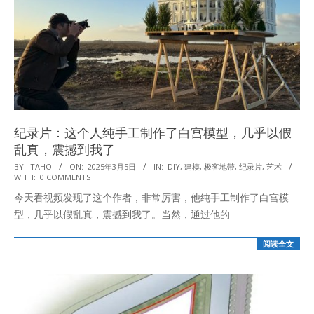
纪录片：这个人纯手工制作了白宫模型，几乎以假
乱真，震撼到我了
2025-
BY:
TAHO
ON:
2025年3月5日
IN:
DIY
,
建模
,
极客地带
,
纪录片
,
艺术
WITH:
0 COMMENTS
03-
今天看视频发现了这个作者，非常厉害，他纯手工制作了白宫模
05
型，几乎以假乱真，震撼到我了。当然，通过他的
阅读全文