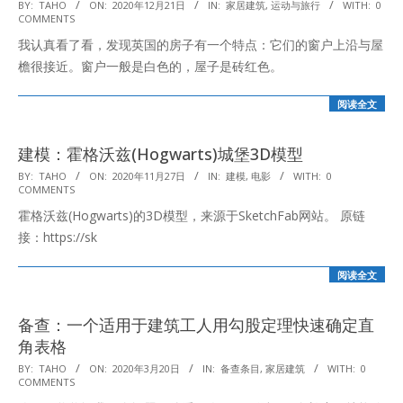
2020-
BY:
TAHO
ON:
2020年12月21日
IN:
家居建筑
,
运动与旅行
WITH:
0
COMMENTS
12-
我认真看了看，发现英国的房子有一个特点：它们的窗户上沿与屋
21
檐很接近。窗户一般是白色的，屋子是砖红色。
阅读全文
建模：霍格沃兹(Hogwarts)城堡3D模型
2020-
BY:
TAHO
ON:
2020年11月27日
IN:
建模
,
电影
WITH:
0
COMMENTS
11-
霍格沃兹(Hogwarts)的3D模型，来源于SketchFab网站。 原链
27
接：https://sk
阅读全文
备查：一个适用于建筑工人用勾股定理快速确定直
角表格
2020-
BY:
TAHO
ON:
2020年3月20日
IN:
备查条目
,
家居建筑
WITH:
0
COMMENTS
03-