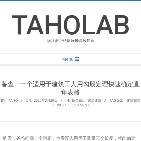
Skip
to
TAHOLAB
content
华月凌衍·格物致知·温故知新
Primary
Menu
Navigation
Menu
备查：一个适用于建筑工人用勾股定理快速确定直
角表格
BY:
TAHO
ON:
2020年3月20日
IN:
备查条目
,
家居建筑
TAGGED:
建筑家居
WITH:
0 COMMENTS
昨天，爸爸问我一个问题，他看匠人用尺子测量三个长度，就能确定