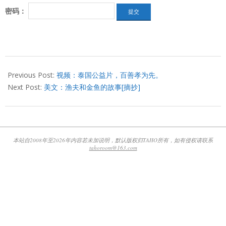
密码：
2018-
10-
Previous Post:
视频：泰国公益片，百善孝为先。
29
Next Post:
美文：渔夫和金鱼的故事[摘抄]
本站自2008年至2026年内容若未加说明，默认版权归TAHO所有，如有侵权请联系
tahoroom@163.com