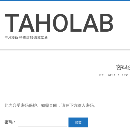
Skip
to
TAHOLAB
content
华月凌衍·格物致知·温故知新
密码
BY:
TAHO
ON:
此内容受密码保护。如需查阅，请在下方输入密码。
密码：