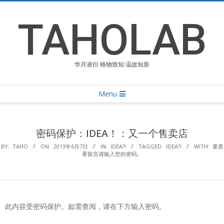
Skip
to
TAHOLAB
content
华月凌衍·格物致知·温故知新
Primary
Menu
Navigation
Menu
密码保护：IDEA！：又一个售卖店
BY:
TAHO
ON:
2013年6月7日
IN:
IDEA?!
TAGGED:
IDEA?!
WITH:
要查
看留言请输入您的密码。
此内容受密码保护。如需查阅，请在下方输入密码。