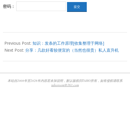
密码：
2013-
06-
Previous Post:
知识：发条的工作原理[收集整理于网络]
07
Next Post:
分享：几款好看较便宜的（当然也很贵）私人直升机
本站自2008年至2026年内容若未加说明，默认版权归TAHO所有，如有侵权请联系
tahoroom@163.com