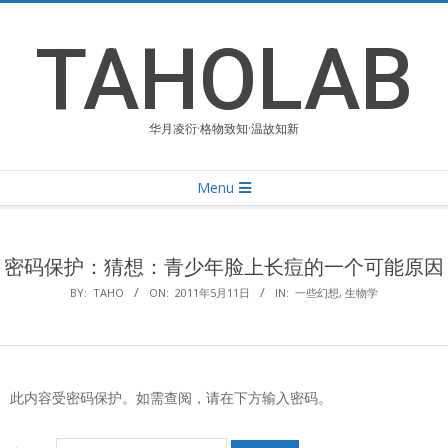
Skip
to
TAHOLAB
content
华月凌衍·格物致知·温故知新
Primary
Menu
Navigation
Menu
密码保护：猜想：青少年脸上长痘的一个可能原因
BY:
TAHO
ON:
2011年5月11日
IN:
一些幻想
,
生物学
此内容受密码保护。如需查阅，请在下方输入密码。