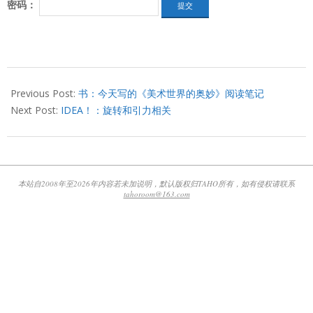
密码：
2011-
05-
Previous Post:
书：今天写的《美术世界的奥妙》阅读笔记
11
Next Post:
IDEA！：旋转和引力相关
本站自2008年至2026年内容若未加说明，默认版权归TAHO所有，如有侵权请联系
tahoroom@163.com