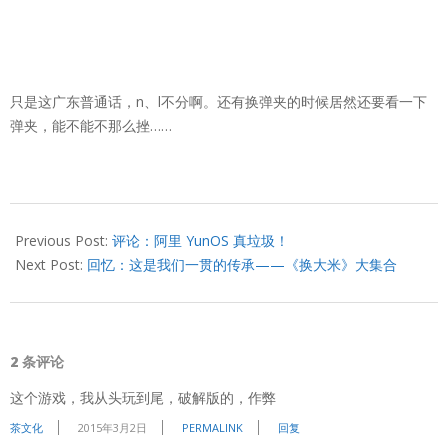
只是这广东普通话，n、l不分啊。还有换弹夹的时候居然还要看一下
弹夹，能不能不那么挫……
2015-
02-
Previous Post:
评论：阿里 YunOS 真垃圾！
15
Next Post:
回忆：这是我们一贯的传承——《换大米》大集合
2 条评论
这个游戏，我从头玩到尾，破解版的，作弊
茶文化
2015年3月2日
PERMALINK
回复