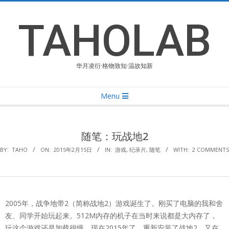
Skip
to
TAHOLAB
content
华月凌衍·格物致知·温故知新
Primary
Menu
Navigation
Menu
随笔：玩战地2
BY:
TAHO
ON:
2015年2月15日
IN:
游戏
,
纪录片
,
随笔
WITH:
2 COMMENTS
2005年，战争地带2（简称战地2）游戏诞生了。刚买了电脑的我和舍
友、同学开始玩起来。512M内存的机子在当时来说都是大内存了，
玩这个游戏还是加载很慢。现在2015年了，重新安装了战地2，又在