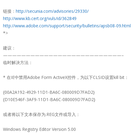
链接：
http://secunia.com/advisories/29330/
http://www.kb.cert.org/vuls/id/362849
http://www.adobe.com/support/security/bulletins/apsb08-09.html
*>
建议：
——————————————————————————–
临时解决方法：
* 在IE中禁用Adobe Form ActiveX控件，为以下CLSID设置kill bit：
{00A2A192-4929-11D1-BA6C-080009D7FAD2}
{D10E546F-3AF9-11D1-BA6C-080009D7FAD2}
或者将以下文本保存为.REG文件或导入：
Windows Registry Editor Version 5.00