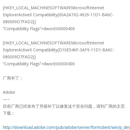
[HKEY_LOCAL_MACHINESOFTWAREMicrosoftInternet
ExplorerActiveX Compatibility{00A2A192-4929-11D1-BA6C-
080009D7FAD2}]
“Compatibility Flags”=dword:00000400
[HKEY_LOCAL_MACHINESOFTWAREMicrosoftInternet
ExplorerActiveX Compatibility{D10E546F-3AF9-11D1-BA6C-
080009D7FAD2}]
“Compatibility Flags”=dword:00000400
厂商补丁：
Adobe
—–
目前厂商已经发布了升级补丁以修复这个安全问题，请到厂商的主页
下载：
http://download.adobe.com/pub/adobe/server/formclient/win/p_des