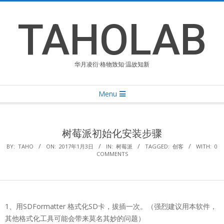
Skip
to
TAHOLAB
content
华月凌衍·格物致知·温故知新
Primary
Menu
Navigation
Menu
树莓派初始化安装步骤
BY:
TAHO
ON:
2017年1月3日
IN:
树莓派
TAGGED:
创客
WITH:
0
COMMENTS
1、用SDFormatter 格式化SD卡，拔插一次。（强烈建议用本软件，
其他格式化工具可能会带来莫名其妙的问题）