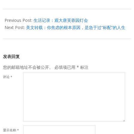
2017-
02-
Previous Post:
生活记录：观大唐芙蓉园灯会
25
Next Post:
美文转载：你焦虑的根本原因，是急于过“标配”的人生
发表回复
您的邮箱地址不会被公开。
必填项已用
*
标注
评论
*
显示名称
*