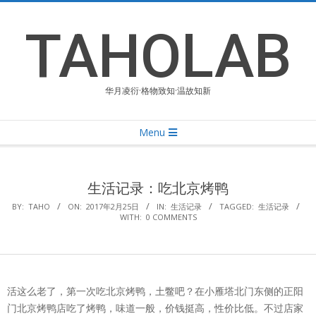
Skip
to
TAHOLAB
content
华月凌衍·格物致知·温故知新
Primary
Menu
Navigation
Menu
生活记录：吃北京烤鸭
BY:
TAHO
ON:
2017年2月25日
IN:
生活记录
TAGGED:
生活记录
WITH:
0 COMMENTS
活这么老了，第一次吃北京烤鸭，土鳖吧？在小雁塔北门东侧的正阳
门北京烤鸭店吃了烤鸭，味道一般，价钱挺高，性价比低。不过店家