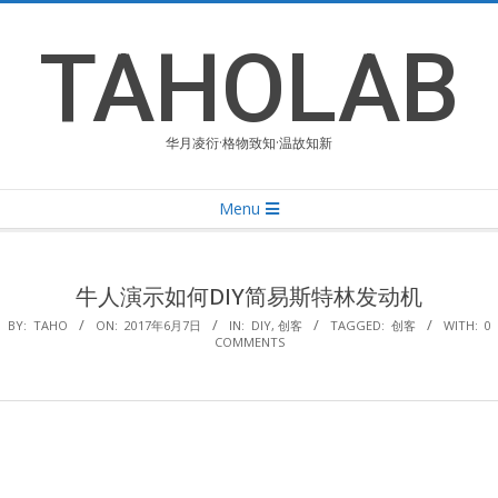
Skip
to
TAHOLAB
content
华月凌衍·格物致知·温故知新
Primary
Menu
Navigation
Menu
牛人演示如何DIY简易斯特林发动机
BY:
TAHO
ON:
2017年6月7日
IN:
DIY
,
创客
TAGGED:
创客
WITH:
0
COMMENTS