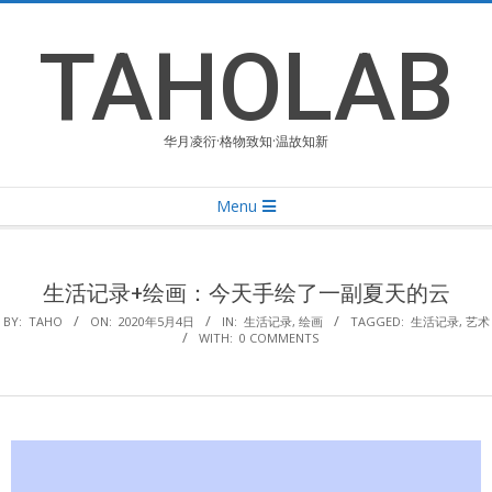
Skip
to
TAHOLAB
content
华月凌衍·格物致知·温故知新
Primary
Menu
Navigation
Menu
生活记录+绘画：今天手绘了一副夏天的云
BY:
TAHO
ON:
2020年5月4日
IN:
生活记录
,
绘画
TAGGED:
生活记录
,
艺术
WITH:
0 COMMENTS