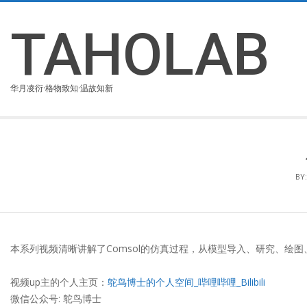
Skip
to
TAHOLAB
content
华月凌衍·格物致知·温故知新
BY:
本系列视频清晰讲解了Comsol的仿真过程，从模型导入、研究、绘
视频up主的个人主页：
鸵鸟博士的个人空间_哔哩哔哩_Bilibili
微信公众号: 鸵鸟博士