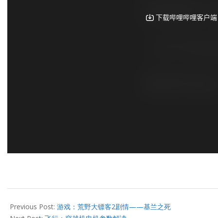
2021-
08-
Previous Post:
游戏：荒野大镖客2剧情——基兰之死
10