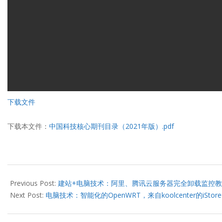
下载文件
下载本文件：
中国科技核心期刊目录（2021年版）.pdf
2022-
04-
Previous Post:
建站+电脑技术：阿里、腾讯云服务器完全卸载监控
19
Next Post:
电脑技术：智能化的OpenWRT，来自koolcenter的iSt