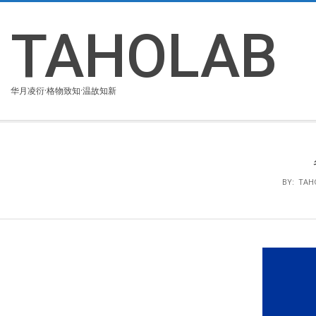
Skip
to
TAHOLAB
content
华月凌衍·格物致知·温故知新
BY:
TAH