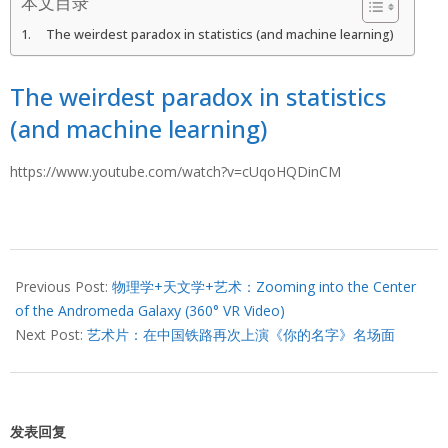
本文目录
The weirdest paradox in statistics (and machine learning)
The weirdest paradox in statistics
(and machine learning)
https://www.youtube.com/watch?v=cUqoHQDinCM
2024-
03-
Previous Post:
物理学+天文学+艺术：Zooming into the Center
30
of the Andromeda Galaxy (360° VR Video)
Next Post:
艺术片：在中国铁路再次上演《你的名字》名场面
发表回复