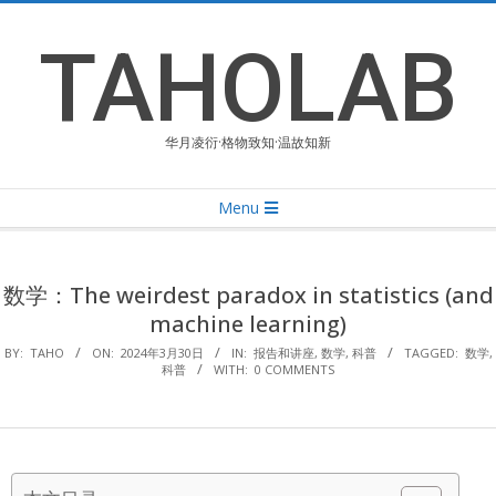
Skip
to
TAHOLAB
content
华月凌衍·格物致知·温故知新
Primary
Menu
Navigation
Menu
数学：The weirdest paradox in statistics (and
machine learning)
BY:
TAHO
ON:
2024年3月30日
IN:
报告和讲座
,
数学
,
科普
TAGGED:
数学
,
科普
WITH:
0 COMMENTS