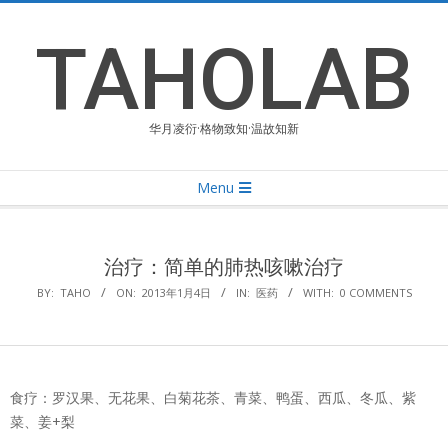
Skip
to
TAHOLAB
content
华月凌衍·格物致知·温故知新
Primary
Menu
Navigation
Menu
治疗：简单的肺热咳嗽治疗
BY:
TAHO
ON:
2013年1月4日
IN:
医药
WITH:
0 COMMENTS
食疗：罗汉果、无花果、白菊花茶、青菜、鸭蛋、西瓜、冬瓜、紫
菜、姜+梨