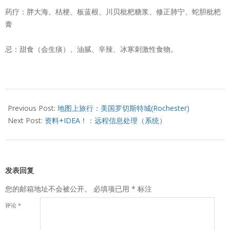
药疗：胖大海、桔梗、板蓝根、川贝枇杷糖浆、修正肺宁、蛇胆枇杷
膏
忌：甜食（会生痰）、油腻、辛辣、冰寒刺激性食物。
2013-
01-
Previous Post:
地图上旅行：美国罗切斯特城(Rochester)
04
Next Post:
资料+IDEA！：远程信息处理（系统）
发表回复
您的邮箱地址不会被公开。
必填项已用
*
标注
评论
*