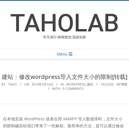
Skip
to
TAHOLAB
content
华月凌衍·格物致知·温故知新
Primary
Menu
Navigation
Menu
建站：修改wordpress导入文件大小的限制[转载]
BY:
TAHO
ON:
2013年5月13日
IN:
WORDPRESS
,
建站
TAGGED:
WP博客
WITH:
0 COMMENTS
在本地安装 WordPress 或者在用 XAMPP 导入数据库时，文件大小
的限制确实给我们带来了一些麻烦。最简单的方法，是可以通过修改