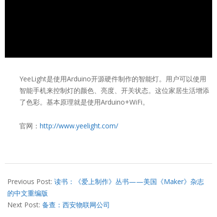
YeeLight是使用Arduino开源硬件制作的智能灯。用户可以使用
智能手机来控制灯的颜色、亮度、开关状态。这位家居生活增添
了色彩。基本原理就是使用Arduino+WiFi。
官网：
http://www.yeelight.com/
2013-
06-
Previous Post:
读书：《爱上制作》丛书——美国《Maker》杂志
09
的中文重编版
Next Post:
备查：西安物联网公司