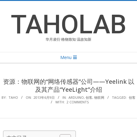
Skip
to
TAHOLAB
content
华月凌衍·格物致知·温故知新
Primary
Menu
Navigation
Menu
资源：物联网的“网络传感器”公司——Yeelink 以
及其产品“YeeLight”介绍
BY:
TAHO
ON:
2013年6月9日
IN:
ARDUINO
,
创客
,
物联网
TAGGED:
创客
WITH:
2 COMMENTS