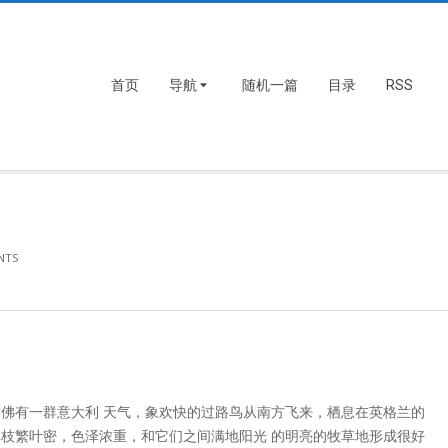
首页
导航
随机一篇
目录
RSS
文
NTS
佛有一群意大利 天气，象欢快的过路鸟从南方飞来，栖息在英格兰的
枝繁叶密，色泽浓重，和它们之间满地阳光 的明亮的牧草地形成很好