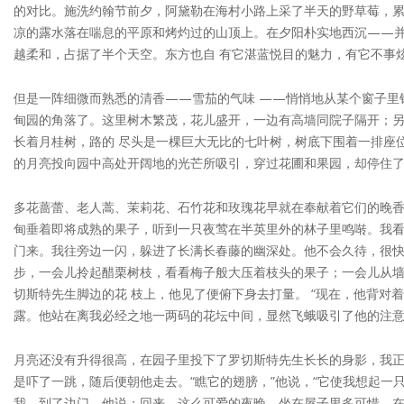
的对比。施洗约翰节前夕，阿黛勒在海村小路上采了半天的野草莓，累
凉的露水落在喘息的平原和烤灼过的山顶上。在夕阳朴实地西沉——
越柔和，占据了半个天空。东方也自 有它湛蓝悦目的魅力，有它不事
但是一阵细微而熟悉的清香——雪茄的气味 ——悄悄地从某个窗子里
甸园的角落了。这里树木繁茂，花儿盛开，一边有高墙同院子隔开；
长着月桂树，路的 尽头是一棵巨大无比的七叶树，树底下围着一排座
的月亮投向园中高处开阔地的光芒所吸引，穿过花圃和果园，却停住
多花蔷蕾、老人蒿、茉莉花、石竹花和玫瑰花早就在奉献着它们的晚
甸垂着即将成熟的果子，听到一只夜莺在半英里外的林子里鸣啭。我看
门来。我往旁边一闪，躲进了长满长春藤的幽深处。他不会久待，很快
步，一会儿拎起醋栗树枝，看看梅子般大压着枝头的果子；一会儿从
切斯特先生脚边的花 枝上，他见了便俯下身去打量。 “现在，他背对
露。他站在离我必经之地一两码的花坛中间，显然飞蛾吸引了他的注意
月亮还没有升得很高，在园子里投下了罗切斯特先生长长的身影，我正
是吓了一跳，随后便朝他走去。“瞧它的翅膀，”他说，“它使我想起一
我，到了边门，他说：回来，这么可爱的夜晚，坐在屋子里多可惜。在