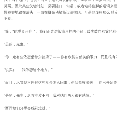
莫展。因此某些关键时刻，需要随口一句话，或者站得住脚的遁词来
慢吞吞地跟在后头，一面在拼命动脑筋设法摆脱。可是他显得那么 镇
不觉。
“简，”他重又开腔了。我们正走进长满月桂的小径，缓步踱向矮篱笆和
“是的，先生。”
“你一定有些依恋桑菲尔德府了——你有欣赏自然美的眼力，而且很有
“说实在 ，我依恋这个地方。”
“而且，尽管我不理解这究竟是怎么回事，但我觉察出来 ，你已开始
“是的，先生，尽管性质不同，我对她们两人都有感情。”
“而同她们分手会感到难过。”