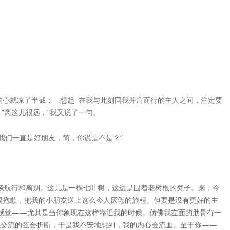
的心就凉了半截；一想起 在我与此刻同我并肩而行的主人之间，注定要
“离这儿很远，”我又说了一句。
我们一直是好朋友，简，你说是不是？”
谈航行和离别。这儿是一棵七叶树，这边是围着老树根的凳子。来，今
很抱歉，把我的小朋友送上这么今人厌倦的旅程。但要是没有更好的主
的感觉——尤其是当你象现在这样靠近我的时候。仿佛我左面的肋骨有一
感交流的弦会折断，于是我不安地想到，我的内心会流血。至于你——