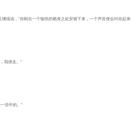
上又继续说，“你刚在一个愉快的栖身之处安顿下来，一个声音便会叫你起
，我便走。”
一语中的。”