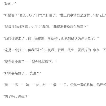
“是的。”
“可惜呀！”他说，叹了口气又打住了。“世上的事情总是这样，”他马
“我得往前赶路吗，先生？”我问。“我得离开桑菲尔德吗？”
“我想你得走了，简，很抱歉，珍妮特，但我的确认为你该走了。”
“这是一个打击，但我不让它击倒我。行呀，先生，要我走的 命令一下
“现在命令来了——我今晚就得下。”
“那你要结婚了， 先生？”
“确——实——如——此，对——极——了。凭你一贯的机敏，你已经
“快了吗，先生？”