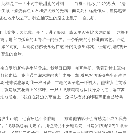
此刻是二十四小时中最甜蜜的时刻——“白昼己耗尽了它的烈火，”清
个尖顶上燃烧着红宝石和炉火般的光焰，向高处和远处伸延，显得越来
亮还在地平线之下。我在铺筑过的路面上散了一会儿步。
那儿看我，因此我走开了，进了果园。庭园里没有比这更隐蔽 ，更象伊
矮篱，是它与孤寂的田野唯一的分界。一条蜿蜒的小径通向篱笆。路边
渐浓的时刻，我觉得仿佛会永远在这 样的阴影里踯躅。但这时我被初升
所警觉的香味。
它来自罗切斯特先生的雪茄。我举目四顾，侧耳静听。我看到树上沉甸
赶紧走掉。我往通向灌木林的边门走去，却 看见罗切斯特先生正跨进
对他来说也象对我一样可爱，古老的园子也一样诱人。他继续 往前踱
味，就是欣赏花瓣上的露珠。一只大飞蛾嗡嗡地从我身旁飞过，落在罗
不觉地溜走。” 我踩在路边的草皮上，免得沙石路的咔嚓声把自己给暴
不曾发出声响，他背后也不长眼睛——难道他的影子会有感觉不成？我先
了。”飞蛾飘忽着飞走了。我也局促不安地退去。可是罗切斯特先生跟着
那就是尽管我口齿伶俐，对答如流，但需要寻找藉口的时候却往往一筹