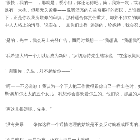
“很快，我的一—，那就是，爱小姐，你还记得吧，简，我第一次，或
足有一大抱，但那无关紧要——像我漂亮的布兰奇那样的市民，是谁都
下，正是你以我所敬佩的审慎，那种适合你责任重大、却并不独立的职
中人人格上的污辱。说实在，一旦你们走得 远远的，珍妮特，我会努
“是的，先生，我会马上去登广告，而同时我想——”我想说，“我想我
“我希望大约一个月以后成为新郎，”罗切斯特先生继续说，“在这段期
“ 谢谢你，先生，对不起给你——”
“呵——不必道歉！我认为一个下人把工作做得跟你自己一样出色时，
斯·奥加尔太太的五个女儿，我想你会喜欢爱尔兰的。他们说，那里的人
“离这儿很远呢，先生。”
“没有关系——像你这样一个通情达理的姑娘是不会反对航程或距离的。
“不是航程，而是距离。还有大海是一大障碍——”