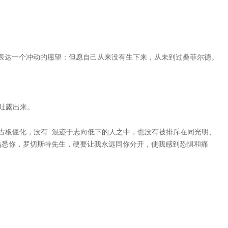
表达一个冲动的愿望：但愿自己从来没有生下来，从未到过桑菲尔德。
吐露出来。
古板僵化，没有 混迹于志向低下的人之中，也没有被排斥在同光明、
熟悉你，罗切斯特先生，硬要让我永远同你分开，使我感到恐惧和痛