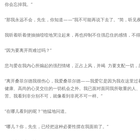
你会忘掉我。”
“那我永远不会，先生，你知道——”我不可能再说下去了。“简，听见
我听着听着便抽抽噎噎地哭泣起来，再也抑制不住强忍住的感情，不得
“因为要离开而难过吗？”
悲与爱在我内心所煽起的强烈情绪，正占上风，并竭 力要支配一切，
“离开桑菲尔德我很伤心，我爱桑菲尔德——我爱它是因为我在这里过
健康、高尚的心灵交往的一切机会之外。我已面对面同我所敬重的人
苦。我看到非分别不可，就像看到非死不可一样。”
“在哪儿看到的呢？”他猛地问道。
“哪儿？你，先生，已经把这种必要性摆在我面前了。”