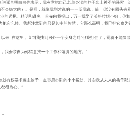
者说谣言明白向你表示，我有意把自己老单身汉的脖子套上神圣的绳索，
不会嫌大的）。是呀，就像我刚才说的——听我说，简！你没有回头去看
业的远见、精明和谦卑，首先向我提出，万一我娶了英格拉姆小姐，你和
力把它忘掉。我所注意到的只是其中的智慧，它那么高明，我已把它奉为
可以呆 在这里，直到我找到另外一个安身之处”但我打住了，觉得不能冒
间，我会亲自为你留意找一个工作和落脚的地方。”
她就有权要求雇主给予一点容易办到的小小帮助。其实我从未来的岳母那
都很热心。”
”