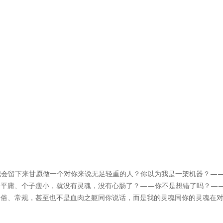
，我会留下来甘愿做一个对你来说无足轻重的人？你以为我是一架机器？—
相平庸、个子瘦小，就没有灵魂，没有心肠了？——你不是想错了吗？—
习俗、常规，甚至也不是血肉之躯同你说话，而是我的灵魂同你的灵魂在