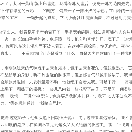
坏了，太阳一落山 就上床睡觉。我看着她入睡后，便离开她向花园走去。
并不伴有华丽的云彩——的地方，铺展开了一抹庄严的紫色，在山峰的一
炫耀的宝石——一颗升起的孤星。它很快会以月 亮而自豪，不过这时月
钻了出来。我看见图书室的窗开了一手掌宽的缝隙。我知道可能有人会从
另一边一条长满山毛榉的路，象屏障一般，把它和草坪分开。底下是一道
位。你可以在这儿漫步而不被人看到。在这种玉露徐降、悄无声息、夜色
了脚步，——不是因为听到或是看到了什么，而是因为再次闻到了一种我
香，刚刚飘过来的气味既不是来自灌木，也不是来自花朵，但我很熟悉，
不见移动的身影，听不到走近的脚步声，但是那香气却越来越浓了。我得
会顺原路返回，只要我坐着不动，他就绝不会看见我。可是不行——薄暮
墙上采下一颗熟了的樱挑；一会儿又向着一簇花弯下身子，不是闻一闻香
着我，”我想，“而且全神贯注，也许要是我脚步儿轻些，我可 以人不知鬼
力。“我会顺利通过，”我暗自思忖。
要跨 过这影子，他却头也不回就低声说： “简，过来看看这家伙。”我
只西印度的昆虫，在英国不常见到这么又大又艳丽的夜游虫。瞧 ！它飞走
日落与月出相逢的时刻，肯定是没有谁愿意去睡觉的。”我有一个缺陷，