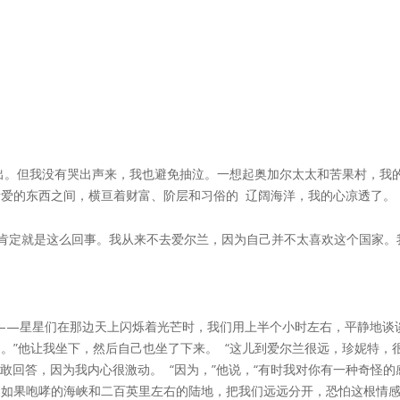
而出。但我没有哭出声来，我也避免抽泣。一想起奥加尔太太和苦果村，我
爱的东西之间，横亘着财富、阶层和习俗的 辽阔海洋，我的心凉透了。 
，肯定就是这么回事。我从来不去爱尔兰，因为自己并不太喜欢这个国家。
——星星们在那边天上闪烁着光芒时，我们用上半个小时左右，平静地谈
。”他让我坐下，然后自己也坐了下来。 “这儿到爱尔兰很远，珍妮特，
敢回答，因为我内心很激动。 “因为，”他说，“有时我对你有一种奇怪
。如果咆哮的海峡和二百英里左右的陆地，把我们远远分开，恐怕这根情