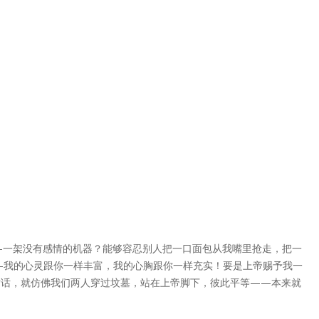
—一架没有感情的机器？能够容忍别人把一口面包从我嘴里抢走，把一
—我的心灵跟你一样丰富，我的心胸跟你一样充实！要是上帝赐予我一
对话，就仿佛我们两人穿过坟墓，站在上帝脚下，彼此平等——本来就