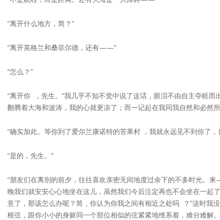
“离开什么地方，简？”
“离开英格兰和桑菲尔德，还有——”
“怎么？”
“离开你 ，先生。”我几乎不知不觉中说了这话，眼泪不由自主夺眶
翻腾着大海和波涛，我的心就更凉了；而一记起在我同我自然和必然所
“确实加此。等你到了爱尔兰康诺特的苦果村 ，我就永远见不到你了
“是的，先生。”
“朋友们在离别的前夕，往往喜欢亲密无间地度过余下的不多时光。来
晚我们就安安心心地坐在这儿，虽然我们今后注定再也不会坐在一起了
意了，那该怎么办呢？简，你认为你我之间有相近之处吗 ？”这时我没
根弦，跟你小小的身躯同一个部位相似的弦紧紧地维系着，难分难解