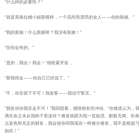
“什么样的必要性？”
“就是英格拉姆小姐那模样，一个高尚而漂亮的女人——你的新娘。”
“我的新娘！什么新娘呀？我没有新娘！”
“但你会有的。”
“是的，我会！我会！”他咬紧牙齿，
“那我得走——你自己已经说了。”
“不，你非留下不可！我发誓——我信守誓言。”
“我告诉你我非走不可！”我回驳着，感情很有些冲动。“你难道认为
滴生命之水从我杯子里泼掉？难道就因为我一贫如洗、默默无闻、长
点姿色和充足的财富，我会使你同我现在一样难分难舍，我不是根据
如此！”