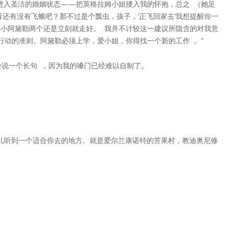
进入圣洁的婚姻状态——把英格拉姆小姐搂入我的怀抱，总之 （她足
还有没有飞蛾吧？那不过是个瓢虫，孩子，‘正飞回家去’我想提醒你一
小阿黛勒两个还是立刻就走好。 我并不计较这一建议所隐含的对我意
行动的准则。阿黛勒必须上学，爱小姐，你得找一个新的工作 。”
险说一个长句 ，因为我的嗓门已经难以自制了。
儿听到一个适合你去的地方。就是爱尔兰康诺特的苦果村，教迪奥尼修