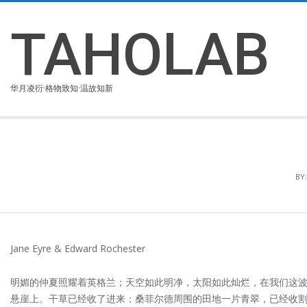
Skip
to
TAHOLAB
content
华月凌衍·格物致知·温故知新
BY:
Jane Eyre & Edward Rochester
明媚的仲夏照耀着英格兰；天空如此明净，太阳如此灿烂，在我们这波
悬崖上。干草已经收了进来；桑菲尔德周围的田地一片青翠，已经收割