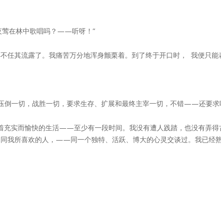
夜莺在林中歌唱吗？——听呀！”
不任其流露了。我痛苦万分地浑身颤栗着。到了终于开口时， 我便只能
压倒一切，战胜一切，要求生存、扩展和最终主宰一切，不错——还要求
着充实而愉快的生活——至少有一段时间。我没有遭人践踏，也没有弄得
、同我所喜欢的人，——同一个独特、活跃、博大的心灵交谈过。我已经