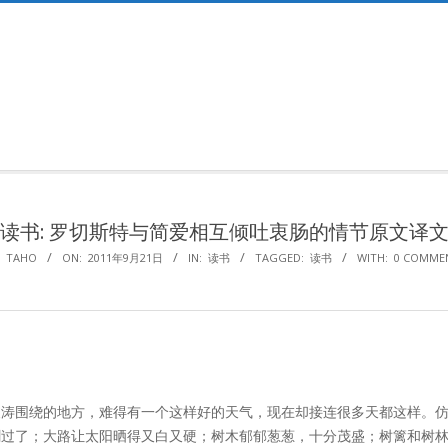
Primary
Navigation
Menu
读书: 罗切斯特与简爱相互倾吐衷肠的情节原文译
TAHO
ON:
2011年9月21日
IN:
读书
TAGGED:
读书
WITH:
0 COMME
涛围绕的地方，难得有一个这样好的天气，现在却接连很多天都这样。仿
过了；大路让太阳晒得又白又硬；树木郁郁葱葱，十分茂盛；树篱和树林