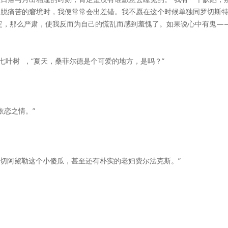
摆脱痛苦的窘境时，我便常常会出差错。我不愿在这个时候单独同罗切斯
定，那么严肃，使我反而为自己的慌乱而感到羞愧了。如果说心中有鬼—
七叶树 ，“夏天，桑菲尔德是个可爱的地方，是吗？”
依恋之情。”
关切阿黛勒这个小傻瓜，甚至还有朴实的老妇费尔法克斯。”