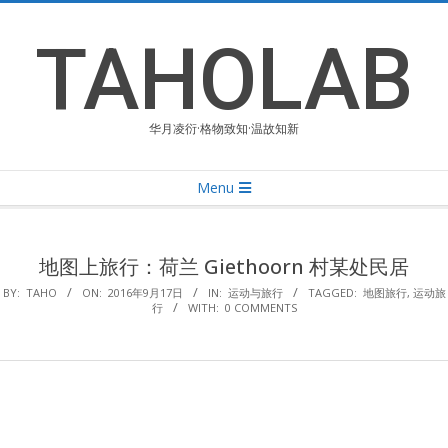
Skip
to
TAHOLAB
content
华月凌衍·格物致知·温故知新
Primary
Menu
Navigation
Menu
地图上旅行：荷兰 Giethoorn 村某处民居
BY:
TAHO
ON:
2016年9月17日
IN:
运动与旅行
TAGGED:
地图旅行
,
运动旅
行
WITH:
0 COMMENTS