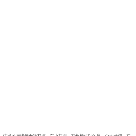
这出民居建筑干净整洁，有小花园，有长椅可以休息，外面开阔。在