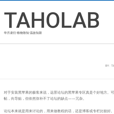
Skip
to
TAHOLAB
content
华月凌衍·格物致知·温故知新
BY:
T
对于安装黑苹果的极客来说，远景论坛的黑苹果专区真是个好地方。
帖，向导贴，但依然弥补不了论坛的缺点——冗杂。
论坛本来就是用来讨论的，用来做教程的话，还是博客或专栏比较好