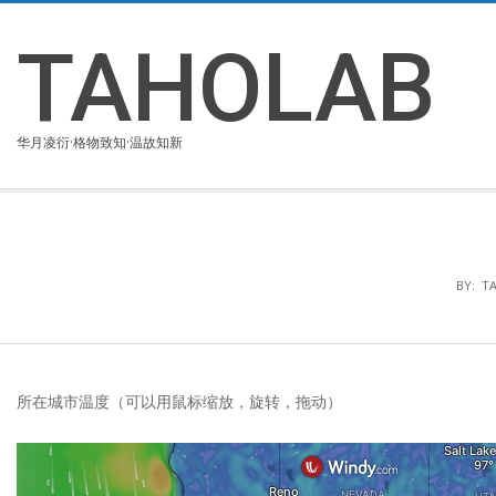
Skip
to
TAHOLAB
content
华月凌衍·格物致知·温故知新
BY:
T
所在城市温度（可以用鼠标缩放，旋转，拖动）