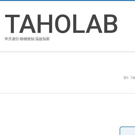
Skip
to
TAHOLAB
content
华月凌衍·格物致知·温故知新
BY:
T