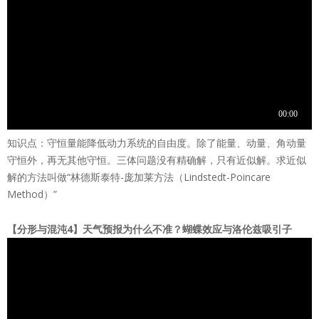
知识点：守恒量能降低动力系统的自由度。除了能量、动量、角动量
守恒外，再无其他守恒。三体问题没有精确解，只有近似解。求近似
解的方法叫做“林德斯泰特-庞加莱方法（Lindstedt-Poincare
Method）”
【分形与混沌4】天气预报为什么不准？蝴蝶效应与洛伦兹吸引子