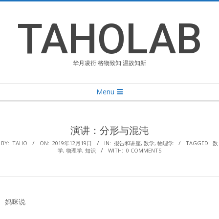
Skip
to
TAHOLAB
content
华月凌衍·格物致知·温故知新
Primary
Menu
Navigation
Menu
演讲：分形与混沌
BY:
TAHO
ON:
2019年12月19日
IN:
报告和讲座
,
数学
,
物理学
TAGGED:
数
学
,
物理学
,
知识
WITH:
0 COMMENTS
妈咪说