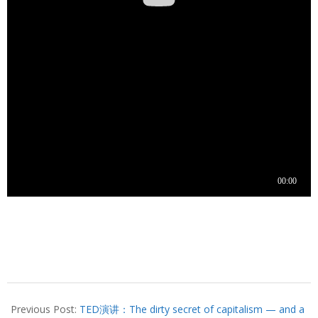
2019-
12-
Previous Post:
TED演讲：The dirty secret of capitalism — and a