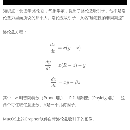
知识点：爱德华·洛伦兹，气象学家，提出了洛伦兹吸引子。他不是洛
伦兹力里面所说的那个人。洛伦兹吸引子，又名“确定性的非周期流”
洛伦兹方程：
d
x
d
t
=
σ
(
y
−
x
)
d
y
d
t
=
x
(
R
−
z
)
−
y
d
z
d
t
=
x
y
−
β
z
σ
其中，
叫普朗特数（Prandtl数），R 叫瑞利数（Rayleigh数），这
β
两个可任取任意正数。
是一个几何因子。
MacOS上的Grapher软件自带洛伦兹吸引子的图像。