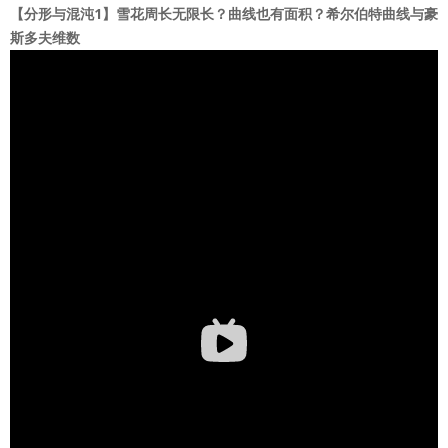
【分形与混沌1】雪花周长无限长？曲线也有面积？希尔伯特曲线与豪
斯多夫维数