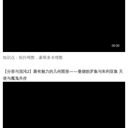
知识点：拓扑维数，豪斯多夫维数
【分形与混沌2】最有魅力的几何图形——曼德勃罗集与朱利亚集 天
使与魔鬼共存