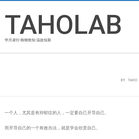
Skip
to
TAHOLAB
content
华月凌衍·格物致知·温故知新
BY:
TAHO
一个人，尤其是有抑郁症的人，一定要自己开导自己。
而开导自己的一个有效办法，就是学会欣赏自己。