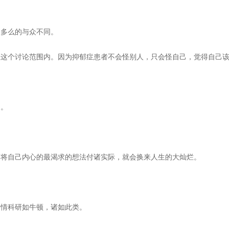
己多么的与众不同。
在这个讨论范围内。因为抑郁症患者不会怪别人，只会怪自己，觉得自己
了。
只将自己内心的最渴求的想法付诸实际，就会换来人生的大灿烂。
寄情科研如牛顿，诸如此类。