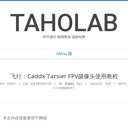
Skip
to
TAHOLAB
content
华月凌衍·格物致知·温故知新
Primary
Menu
Navigation
Menu
飞行：Caddx Tarsier FPV摄像头使用教程
BY:
TAHO
ON:
2021年9月27日
IN:
穿越机
,
飞行
TAGGED:
飞行
WITH:
0 COMMENTS
本文内容搜集整理于网络