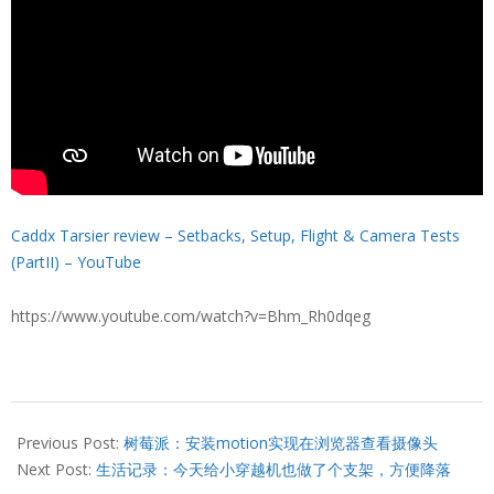
Caddx Tarsier review – Setbacks, Setup, Flight & Camera Tests
(PartII) – YouTube
https://www.youtube.com/watch?v=Bhm_Rh0dqeg
2021-
09-
Previous Post:
树莓派：安装motion实现在浏览器查看摄像头
27
Next Post:
生活记录：今天给小穿越机也做了个支架，方便降落