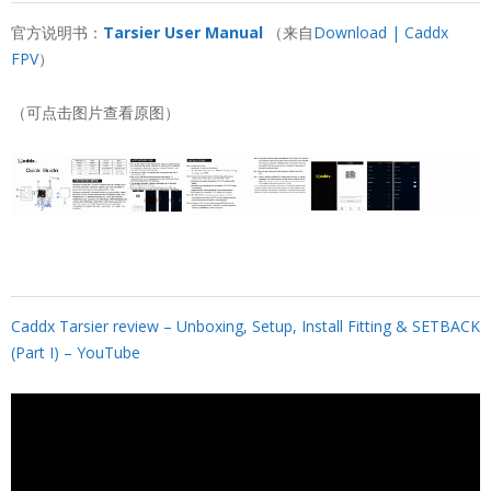
官方说明书：
Tarsier User Manual
（来自
Download | Caddx
FPV
）
（可点击图片查看原图）
Caddx Tarsier review – Unboxing, Setup, Install Fitting & SETBACK
(Part I) – YouTube