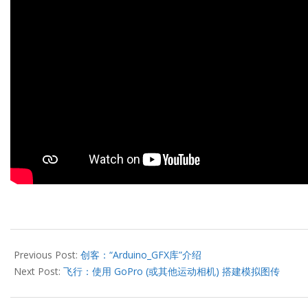
2021-
10-
Previous Post:
创客：“Arduino_GFX库”介绍
14
Next Post:
飞行：使用 GoPro (或其他运动相机) 搭建模拟图传