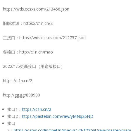
https://wds.ecsxs.com/213456.json
旧版本源：https://c1n.cn/2
主接口：https://wds.ecsxs.com/212757.json
备接口：http://c1n.cn/mao
2022/1/5更新接口（用这版接口）
https://c1n.cn/2
http://gg.gg/898900
接口1：
https://c1n.cn/2
接口2：
https://pastebin.com/raw/yMNq26ND
接口
3：
https://catys.coding.net/p/maoys1/d/123/git/raw/master/mao